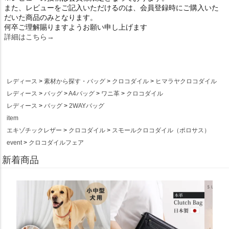
また、レビューをご記入いただけるのは、会員登録時にご購入いた
だいた商品のみとなります。
何卒ご理解賜りますようお願い申し上げます
詳細はこちら→
レディース
素材から探す・バッグ
クロコダイル
ヒマラヤクロコダイル
レディース
バッグ
A4バッグ
ワニ革
クロコダイル
レディース
バッグ
2WAYバッグ
item
エキゾチックレザー
クロコダイル
スモールクロコダイル（ポロサス）
event
クロコダイルフェア
新着商品