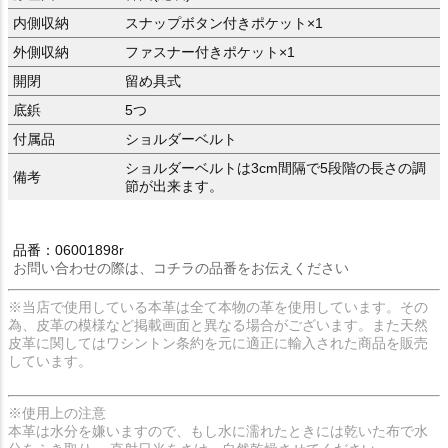
内側収納
スナップボタン付きポケット×1
外側収納
ファスナー付きポケット×1
開閉
留め具式
底鋲
5つ
付属品
ショルダーベルト
ショルダーベルトは3cm間隔で5段階の長さの調
備考
節が出来ます。
品番：06001898r
お問い合わせの際は、コチラの品番をお伝えください
※当店で使用している本革は全て本物の革を使用しています。その
為、皮革の模様など掲載画面と異なる場合がございます。また天然
皮革に関してはワシントン条約を元に適正に輸入された商品を販売
しています。
※使用上の注意
本革は水分を嫌いますので、もし水に濡れたときには乾いた布で水