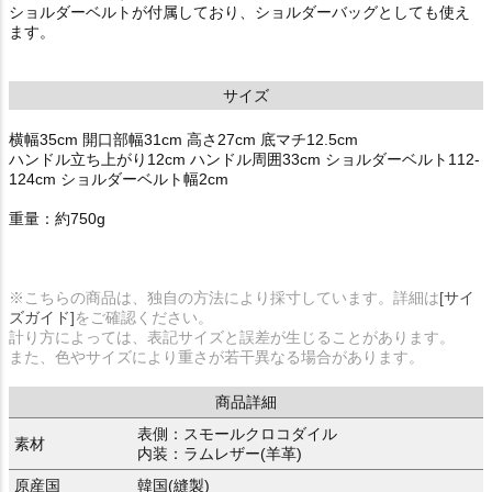
ショルダーベルトが付属しており、ショルダーバッグとしても使え
ます。
サイズ
横幅35cm 開口部幅31cm 高さ27cm 底マチ12.5cm
ハンドル立ち上がり12cm ハンドル周囲33cm ショルダーベルト112-
124cm ショルダーベルト幅2cm
重量：約750g
※こちらの商品は、独自の方法により採寸しています。詳細は
[サイ
ズガイド]
をご確認ください。
計り方によっては、表記サイズと誤差が生じることがあります。
また、色やサイズにより重さが若干異なる場合があります。
商品詳細
表側：スモールクロコダイル
素材
内装：ラムレザー(羊革)
原産国
韓国(縫製)