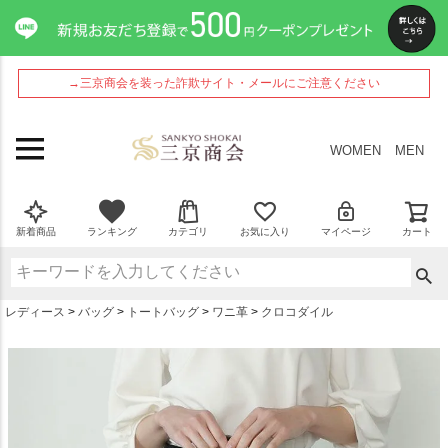
ペー
ジト
ップ
へ
→三京商会を装った詐欺サイト・メールにご注意ください
WOMEN
MEN
新着商品
ランキング
カテゴリ
お気に入り
マイページ
カート
レディース
バッグ
トートバッグ
ワニ革
クロコダイル