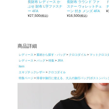
長財布 レディース か
長財布 ラウンド ファ
ぶせ 財布 L字ファスナ
スナー ウォレットチェ
ナ
ー 4FA
ーン 付き メンズ 4FA
¥
¥
27,500
¥
16,500
(税込)
(税込)
商品詳細
レディース
素材から探す・バッグ
クロコダイル
マットクロコ
レディース
バッグ
特集
JRA
item
エキゾチックレザー
クロコダイル
特集ページ
帰省や旅行に使える、大人の旅行バッグ(ボストンバッ