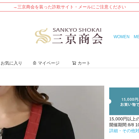
→三京商会を装った詐欺サイト・メールにご注意ください
WOMEN
M
検索
お気に入り
マイページ
カート
15,000円以上
開催期間:8/8 10:
詳細・その他