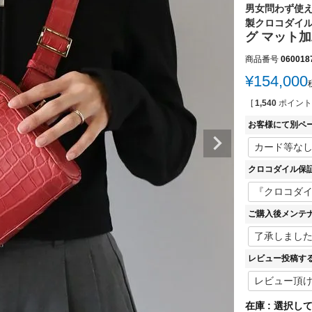
男女問わず使
製クロコダイ
グ マット加
商品番号
060018
¥
154,000
[
1,540
ポイント
お客様にて別ペ
クロコダイル保
ご購入後メンテ
レビュー投稿す
在庫
選択し