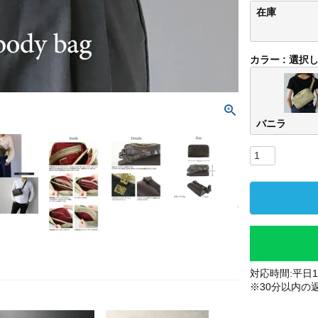
在庫
カラー
選択
バニラ
対応時間:平日10
※30分以内の