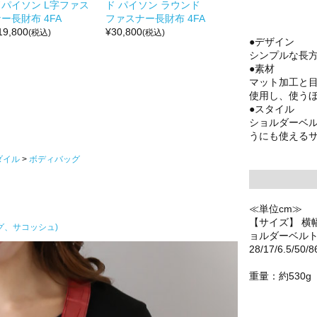
ドパイソン L字ファス
ド パイソン ラウンド
ー長財布 4FA
ファスナー長財布 4FA
19,800
¥
30,800
(税込)
(税込)
●デザイン
シンプルな長
●素材
マット加工と
使用し、使う
●スタイル
ショルダーベ
うにも使える
ダイル
ボディバッグ
≪単位cm≫
【サイズ】 横
グ、サコッシュ)
ョルダーベル
28/17/6.5/50/8
重量：約530g