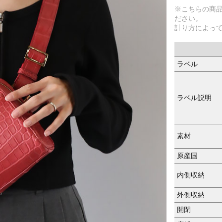
※こちらの商
ださい。
計り方によっ
ラベル
ラベル説明
素材
原産国
内側収納
外側収納
開閉