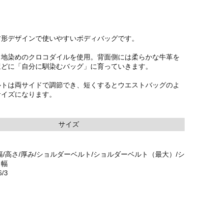
方形デザインで使いやすいボディバッグです。
目地染めのクロコダイルを使用。背面側には柔らかな牛革を
ほどに「自分に馴染むバッグ」に育っていきます。
ルトは両サイドで調節でき、短くするとウエストバッグのよ
サイズになります。
サイズ
幅/高さ/厚み/ショルダーベルト/ショルダーベルト（最大）/シ
ト幅
6/3