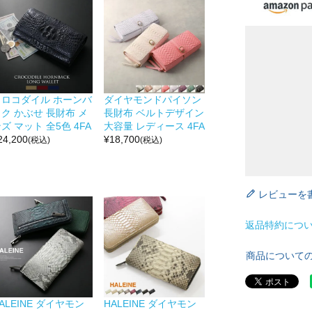
クロコダイル ホーンバ
ダイヤモンドパイソン
ク かぶせ 長財布 メ
長財布 ベルトデザイン
ズ マット 全5色 4FA
大容量 レディース 4FA
24,200
¥
18,700
(税込)
(税込)
レビューを
返品特約につ
商品について
ALEINE ダイヤモン
HALEINE ダイヤモン