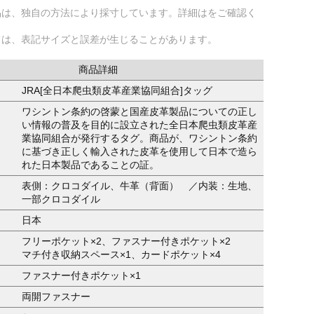
品は、独自の方法により採寸しています。詳細はをご確認く
ては、表記サイズと誤差が生じることがあります。
商品詳細
JRA[全日本爬虫類皮革産業協同組合]タッグ
ワシントン条約の啓蒙と国産皮革製品についての正し
い情報の普及を目的に設立された全日本爬虫類皮革産
業協同組合が発行するタグ。商品が、ワシントン条約
に基づき正しく輸入された皮革を使用して日本で造ら
れた日本製品であることの証。
表側：クロコダイル、牛革（背面） ／内装：生地、
一部クロコダイル
日本
フリーポケット×2、ファスナー付きポケット×2
マチ付き収納スペース×1、カードポケット×4
ファスナー付きポケット×1
両開ファスナー