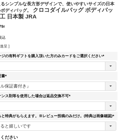
えるシンプルな長方形デザインで、使いやすいサイズの日本
クロコダイルバッグ ボディバッ
ルボディバッグ。
工 日本製 JRA
79r
税込
進呈 ]
ージの有料ギフトを購入頂いた方のみカードをご選択ください
(
必
須
証書
)
(
必
須
ナンス剤等を使用した場合は返品交換不可
)
(
必
須
ると特典がもらえます。※レビュー投稿のみだけ。(特典は画像確認)
)
(
必
須
てください
)