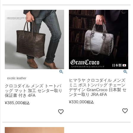
exotic leather
ヒマラヤ クロコダイル メンズ
ミニ ボストンバッグ チェーン
クロコダイル メンズ トートバ
デザイン GranCroco 日本製 セ
ッグ マット 加工 センター取り
ンター取り JRA 4FA
保証書 付き 4FA
¥
330,000
税込
¥
385,000
税込