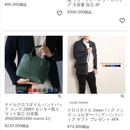
¥
85,800
グ 大容量 自立 4F
税込
¥
308,000
税込
exotic leather
ナイルクロコダイル ハンドバッ
グ メンズ 2WAY センター取り
クロコダイル 2wayバッグ メン
マット加工 日本製
ズ ショルダーバッグ ハンドバ
JRA(06001946-mens-1r)
ッグ ギフト プレゼント 4FA
¥
220,000
税込
¥
74,800
税込