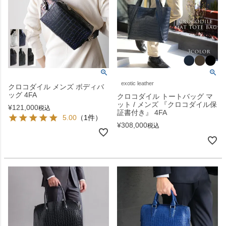
exotic leather
クロコダイル メンズ ボディバ
ッグ 4FA
クロコダイル トートバッグ マ
ット / メンズ 『クロコダイル保
¥
121,000
税込
証書付き』 4FA
5.00
（1件）
¥
308,000
税込