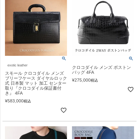
exotic leather
クロコダイル メンズ ボストン
バッグ 4FA
スモール クロコダイル メンズ
ブリーフケース ダイヤルロック
¥
275,000
税込
式 日本製 マット 加工 センター
取り『クロコダイル保証書付
き』 4FA
¥
583,000
税込