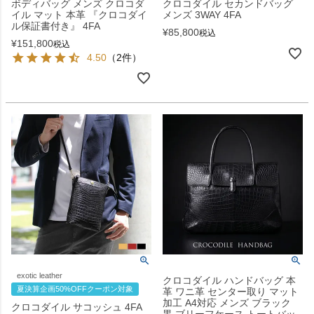
ボディバッグ メンズ クロコダ
クロコダイル セカンドバッグ
イル マット 本革 『クロコダイ
メンズ 3WAY 4FA
ル保証書付き』 4FA
¥
85,800
税込
¥
151,800
税込
4.50
（2件）
exotic leather
クロコダイル ハンドバッグ 本
夏決算企画50%OFFクーポン対象
革 ワニ革 センター取り マット
加工 A4対応 メンズ ブラック
クロコダイル サコッシュ 4FA
黒 ブリーフケース トートバッ