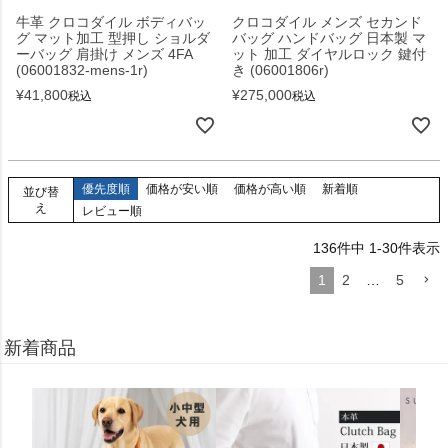
牛革 クロコダイル ボディバッ
クロコダイル メンズ セカンド
グ マット加工 型押し ショルダ
バッグ ハンドバッグ 日本製 マ
ーバッグ 肩掛け メンズ 4FA
ット 加工 ダイヤルロック 鍵付
(06001832-mens-1r)
き (06001806r)
¥
41,800
¥
275,000
税込
税込
優先度順
価格が安い順
価格が高い順
新着順
並び替
え
レビュー順
136
件中
1
-
30
件表示
1
2
…
5
新着商品