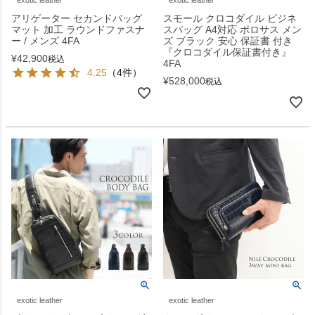
アリゲーター セカンドバッグ
スモール クロコダイル ビジネ
マット 加工 ラウンドファスナ
スバッグ A4対応 ポロサス メン
ー / メンズ 4FA
ズ ブラック 安心 保証書 付き
『クロコダイル保証書付き』
¥
42,900
税込
4FA
4.25
（4件）
¥
528,000
税込
exotic leather
exotic leather