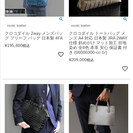
exotic leather
exotic leather
クロコダイル 2way メンズバッ
クロコダイル トートバッグ メ
グ ブリーフ バッグ 日本製 4FA
ンズ A4 対応 日本製 JRA 2WAY
仕様 斜めがけ マット加工 目地
¥
195,800
税込
染め 全8色 本革 安心 保証書 付
き (06000300-cc-1r)
¥
209,000
税込