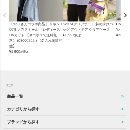
《mau.さんコラボ商品 》リネン 1
KAKSI クリアポーチ 斜め掛けバ
HALEI
00% 大判ストール レディース
ッグ アウトドア クリアケース
Yバッグ 
UVカット 【ネコポスで送料無
¥
1,650
¥
22,000
(税込)
料】 (08000252r) 【名入れ刺繍可
能】
¥
5,900
(税込)
ITEM
商品一覧
カテゴリから探す
ブランドから探す