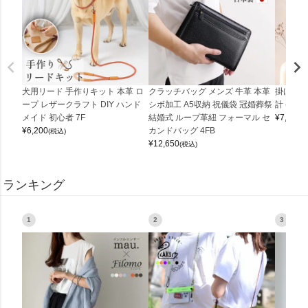
犬用リード 手作りキット 本革 ロ
クラッチバッグ メンズ 牛革 本革
掛け時計
ープ レザークラフト DIY ハンド
シボ加工 A5収納 祝儀袋 冠婚葬祭
計 (0900
メイド 初心者 7F
結婚式 ループ革紐 フォーマル セ
¥
7,150
(
¥
6,200
カンドバッグ 4FB
(税込)
¥
12,650
(税込)
ランキング
1
2
3