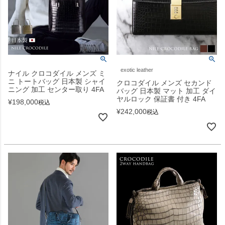
exotic leather
ナイル クロコダイル メンズ ミ
ニ トートバッグ 日本製 シャイ
クロコダイル メンズ セカンド
ニング 加工 センター取り 4FA
バッグ 日本製 マット 加工 ダイ
ヤルロック 保証書 付き 4FA
¥
198,000
税込
¥
242,000
税込