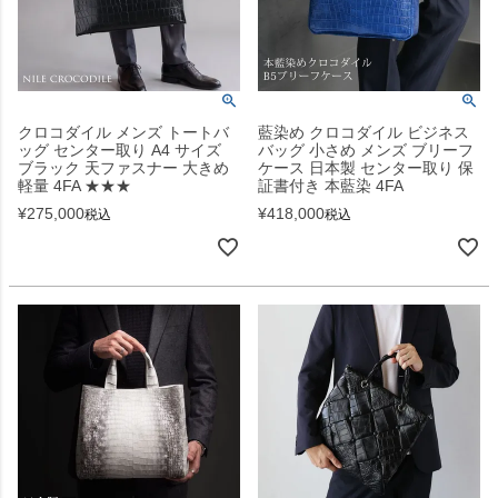
クロコダイル メンズ トートバ
藍染め クロコダイル ビジネス
ッグ センター取り A4 サイズ
バッグ 小さめ メンズ ブリーフ
ブラック 天ファスナー 大きめ
ケース 日本製 センター取り 保
軽量 4FA ★★★
証書付き 本藍染 4FA
¥
275,000
¥
418,000
税込
税込