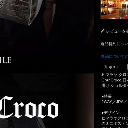
レビューを
返品特約につ
商品について
ヒマラヤ クロ
GranCroc
掛け ショルダーバ
●特長
2WAY／JR
●デザイン
ヒマラヤクロ
のミニボスト