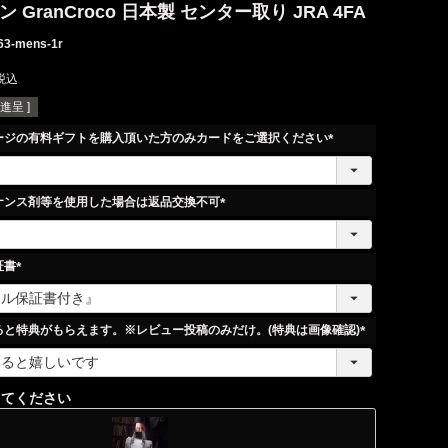
 GranCroco 日本製 センター取り JRA 4FA
63-mens-1r
税込
進呈 ]
ージの有料ギフトを購入頂いた方のみカードをご選択ください
(
必
須
ナンス剤等を使用した場合は返品交換不可
)
(
必
須
証書
)
(
必
須
ると特典がもらえます。※レビュー投稿のみだけ。(特典は画像確認)
)
(
必
須
してください
)