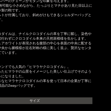
ルバーのチェーンがモダンな印象を与えます。
収納可能な小さめながら、たっぷりとマチがあり見た目以上に
本製の鞄です。
ルトが付属しており、斜めがけもできるショルダーバッグと
す。
コダイルは、ナイルクロコダイルの革を丁寧に鞣し、染色や
切行わずにクロコダイル本来の天然斑模様を生かします。
ュアホワイトが表現される腹部の中心を表面の中央に配する
中央から腑模様が左右対称の様に美しく並ぶ、贅沢なセンタ
てています。
ランドでも人気の『ヒマラヤクロコダイル』。
ったヒマラヤの山景をイメージした美しい仕上げでそのよう
うになりました。
スなヒマラヤクロコダイルの革を使って日本の企業が丁寧に
品の2wayバッグです。
サイズ