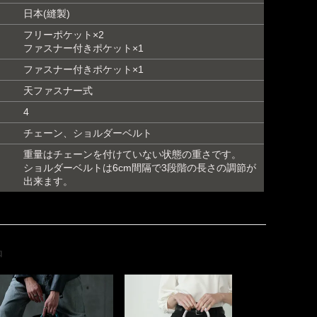
日本(縫製)
フリーポケット×2
ファスナー付きポケット×1
ファスナー付きポケット×1
天ファスナー式
4
チェーン、ショルダーベルト
重量はチェーンを付けていない状態の重さです。
ショルダーベルトは6cm間隔で3段階の長さの調節が
出来ます。
品