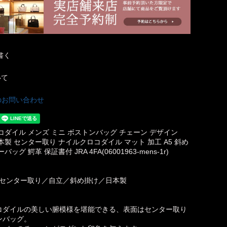
書く
いて
のお問い合わせ
コダイル メンズ ミニ ボストンバッグ チェーン デザイン
o 日本製 センター取り ナイルクロコダイル マット 加工 A5 斜め
ッグ 鰐革 保証書付 JRA 4FA(06001963-mens-1r)
A／センター取り／自立／斜め掛け／日本製
コダイルの美しい腑模様を堪能できる、表面はセンター取り
ンバッグ。