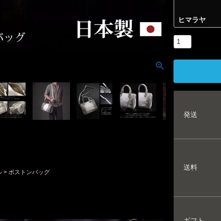
ヒマラヤ
発送
送料
ル
ボストンバッグ
ギフト