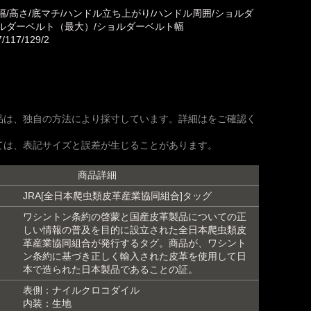
幅/高さ/底マチ/ハンドル立ち上がり/ハンドル周囲/ショルダ
ルダーベルト（最大）/ショルダーベルト幅
7/117/129/2
品は、独自の方法により採寸しています。詳細はをご確認く
ては、表記サイズと誤差が生じることがあります。
商品詳細
JRA[全日本爬虫類皮革産業協同組合]タッグ
ワシントン条約の啓蒙と国産皮革製品についての正
しい情報の普及を目的に設立された全日本爬虫類皮
革産業協同組合が発行するタグ。商品が、ワシント
ン条約に基づき正しく輸入された皮革を使用して日
本で造られた日本製品であることの証。
表側：ナイルクロコダイル
内装：生地