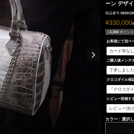
ーン デザイン
商品番号
060019
¥
330,000
[
3,300
ポイント
お客様にて別ペ
ご購入後メンテ
クロコダイル保
レビュー投稿す
カラー
選択