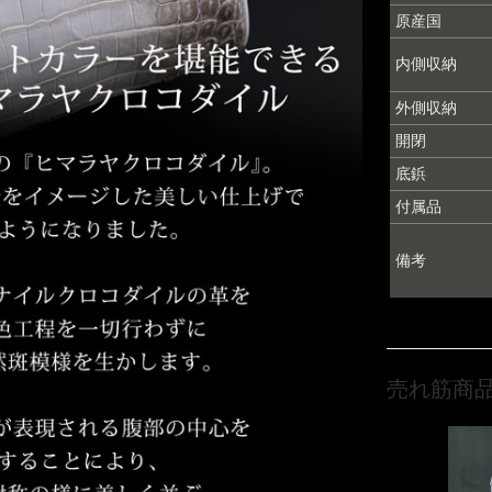
原産国
内側収納
外側収納
開閉
底鋲
付属品
備考
売れ筋商