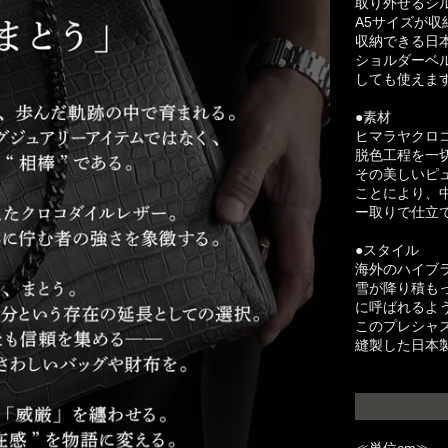
取り外せるシ
A5サイズが
収納できる日
ショルダーベ
しても使えま
●素材
ヒマラヤクロ
脱色工程を一
その美しいピ
ことにより、
ー取りで仕立
●スタイル
海外のハイブ
雪が降り積も
に呼ばれるよ
このプレシャ
縫製した日本製
≪単位cm≫