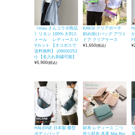
《mau.さんコラボ商品
KAKSI クリアポーチ
H
》リネン 100% 大判ス
斜め掛けバッグ アウト
か
トール レディース U
ドア クリアケース
F
Vカット 【ネコポスで
¥
1,650
¥
(税込)
送料無料】 (08000252
r) 【名入れ刺繍可能】
¥
5,900
(税込)
HALEINE 日本製 横型
財布 レディース 二つ
リ
ボディバッグ
折り財布 本革 Mia Bor
革