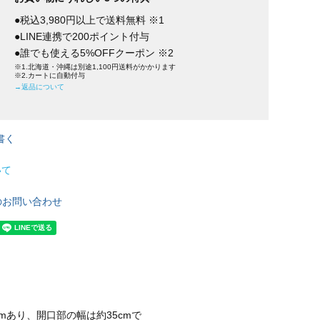
●税込3,980円以上で送料無料 ※1
●LINE連携で200ポイント付与
●誰でも使える5%OFFクーポン ※2
※1.北海道・沖縄は別途1,100円送料がかかります
※2.カートに自動付与
→返品について
書く
いて
のお問い合わせ
cmあり、開口部の幅は約35cmで