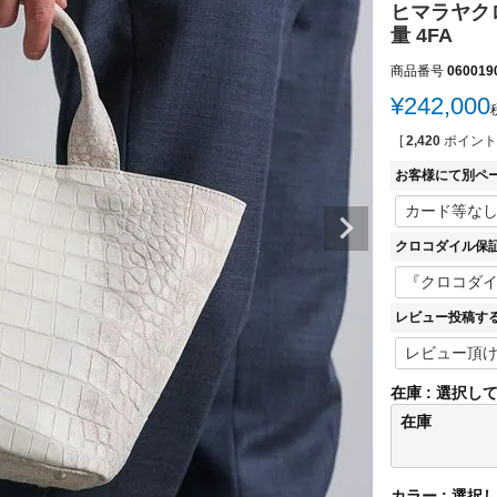
ヒマラヤクロ
量 4FA
商品番号
060019
¥
242,000
[
2,420
ポイント
お客様にて別ペ
クロコダイル保
レビュー投稿す
在庫
選択し
在庫
カラー
選択