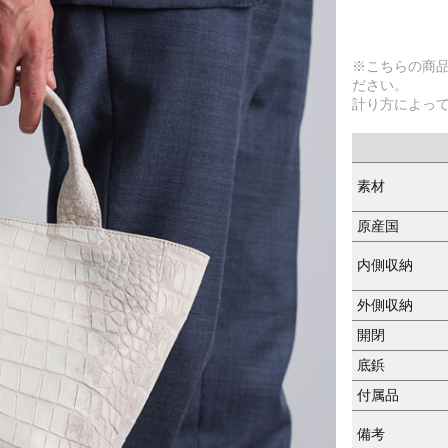
※こちらの商
ださい。
計り方によっ
素材
原産国
内側収納
外側収納
開閉
底鋲
付属品
備考