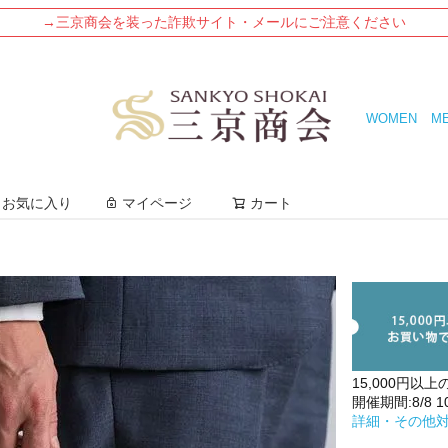
→三京商会を装った詐欺サイト・メールにご注意ください
WOMEN
M
検索
お気に入り
マイページ
カート
15,000円以上
開催期間:8/8 10:
詳細・その他