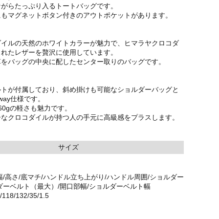
ながらたっぷり入るトートバッグです。
にもマグネットボタン付きのアウトポケットがあります。
ダイルの天然のホワイトカラーが魅力で、ヒマラヤクロコダ
られたレザーを贅沢に使用しています。
革をバッグの中央に配したセンター取りのバッグです。
ルトが付属しており、斜め掛けも可能なショルダーバッグと
way仕様です。
60gの軽さも魅力です。
ーなクロコダイルが持つ人の手元に高級感をプラスします。
サイズ
幅/高さ/底マチ/ハンドル立ち上がり/ハンドル周囲/ショルダー
ダーベルト（最大）/開口部幅/ショルダーベルト幅
/118/132/35/1.5