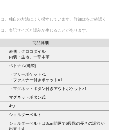
品は、独自の方法により採寸しています。詳細はをご確認く
ては、表記サイズと誤差が生じることがあります。
商品詳細
表側：クロコダイル
内装：生地、一部本革
ベトナム(縫製)
・フリーポケット×1
・ファスナー付きポケット×1
・マグネットボタン付きアウトポケット×1
マグネットボタン式
4つ
ショルダーベルト
ショルダーベルトは3cm間隔で6段階の長さの調節が
出来ます。