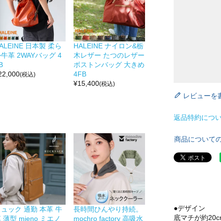
ALEINE 日本製 柔ら
HALEINE ナイロン&栃
牛革 2WAYバッグ 4
木レザー たつのレザー
B
ボストンバッグ 大きめ
22,000
4FB
(税込)
¥
15,400
(税込)
レビューを
返品特約につ
商品について
●デザイン
ュック 通勤 本革 牛
長時間ひんやり持続。
底マチが約20
 薄型 mieno ミエノ
mochro factory 高吸水