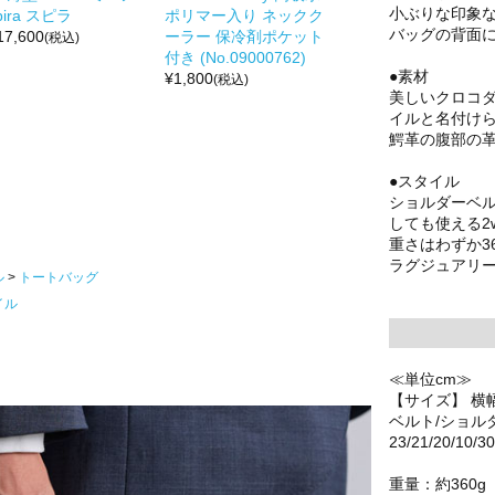
小ぶりな印象
pira スピラ
ポリマー入り ネックク
バッグの背面
17,600
ーラー 保冷剤ポケット
(税込)
付き (No.09000762)
●素材
¥
1,800
(税込)
美しいクロコ
イルと名付け
鰐革の腹部の
●スタイル
ショルダーベ
しても使える2
重さはわずか3
ラグジュアリ
ル
トートバッグ
イル
≪単位cm≫
【サイズ】 横
ベルト/ショル
23/21/20/10/30
重量：約360g