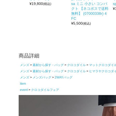
¥
19,800
sa ミニ 小さい コンパ
s
(税込)
クト 【ネコポスで送料
¥
無料】 (07000338r) 4
FC
¥
5,500
(税込)
商品詳細
メンズ
素材から探す・バッグ
クロコダイル
マットクロコダイ
メンズ
素材から探す・バッグ
クロコダイル
ヒマラヤクロコダ
メンズ
メンズバッグ
2WAYバッグ
item
event
クロコダイルフェア