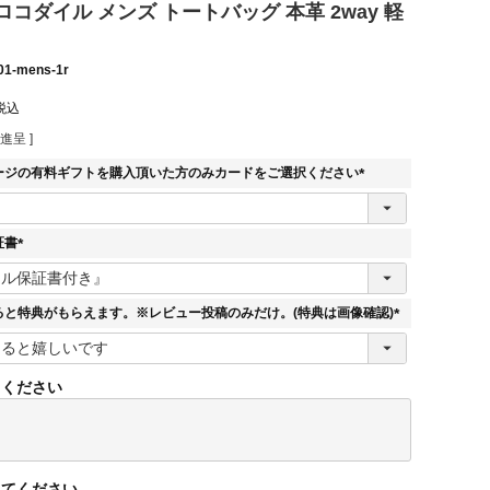
コダイル メンズ トートバッグ 本革 2way 軽
01-mens-1r
税込
進呈 ]
ージの有料ギフトを購入頂いた方のみカードをご選択ください
(
必
須
証書
)
(
必
須
ると特典がもらえます。※レビュー投稿のみだけ。(特典は画像確認)
)
(
必
須
てください
)
してください