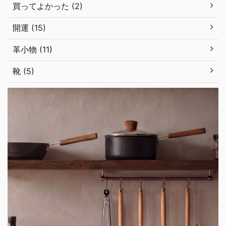
買ってよかった (2)
開運 (15)
革小物 (11)
靴 (5)