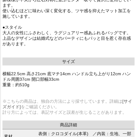
ます。
使い込むほどに味わい深く変化する、ツヤ感を抑えたマット加工を
施しています。
●スタイル
大人の女性にふさわしく、ラグジュアリー感あふれるバッグです。
上品なデザインは結婚式などのパーティにもパッと目を惹く存在感
があります。
サイズ
横幅22.5cm 高さ21cm 底マチ14cm ハンドル立ち上がり12cm ハン
ドル周囲37cm 開口部幅33cm
重量：約510g
※こちらの商品は、独自の方法により採寸しています。詳細は
[サイ
ズガイド]
をご確認ください。
計り方によっては、表記サイズと誤差が生じることがあります。
商品詳細
表側：クロコダイル(本革) ／内装：生地、一部
素材