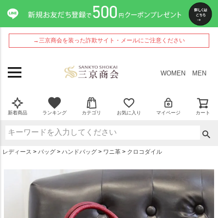
ペー
ジト
ップ
へ
→三京商会を装った詐欺サイト・メールにご注意ください
WOMEN
MEN
新着商品
ランキング
カテゴリ
お気に入り
マイページ
カート
レディース
バッグ
ハンドバッグ
ワニ革
クロコダイル