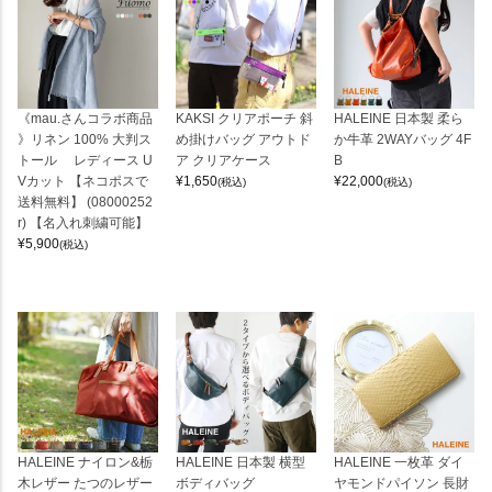
《mau.さんコラボ商品
KAKSI クリアポーチ 斜
HALEINE 日本製 柔ら
》リネン 100% 大判ス
め掛けバッグ アウトド
か牛革 2WAYバッグ 4F
トール レディース U
ア クリアケース
B
Vカット 【ネコポスで
¥
1,650
¥
22,000
(税込)
(税込)
送料無料】 (08000252
r) 【名入れ刺繍可能】
¥
5,900
(税込)
HALEINE ナイロン&栃
HALEINE 日本製 横型
HALEINE 一枚革 ダイ
木レザー たつのレザー
ボディバッグ
ヤモンドパイソン 長財