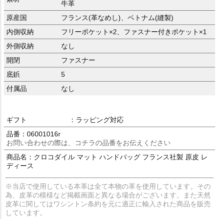
牛革
原産国
フランス(革なめし)、ベトナム(縫製)
内側収納
フリーポケット×2、ファスナー付きポケット×1
外側収納
なし
開閉
ファスナー
底鋲
5
付属品
なし
ギフト
：ラッピング対応
品番：06001016r
お問い合わせの際は、コチラの品番をお伝えください
商品名：クロコダイル マット ハンドバッグ フランス社製 原皮 レ
ディース
※当店で使用している本革は全て本物の革を使用しています。その
為、皮革の模様など掲載画面と異なる場合がございます。また天然
皮革に関してはワシントン条約を元に適正に輸入された商品を販売
しています。