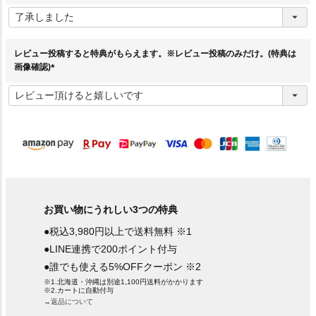
(
必
須
)
レビュー投稿すると特典がもらえます。※レビュー投稿のみだけ。(特典は
画像確認)
(
必
須
)
お買い物にうれしい3つの特典
●税込3,980円以上で送料無料 ※1
●LINE連携で200ポイント付与
●誰でも使える5%OFFクーポン ※2
※1.北海道・沖縄は別途1,100円送料がかかります
※2.カートに自動付与
→返品について