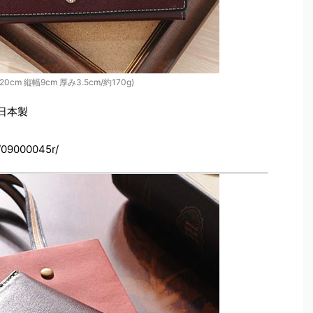
0cm 縦幅9cm 厚み3.5cm/約170g)
 日本製
/09000045r/