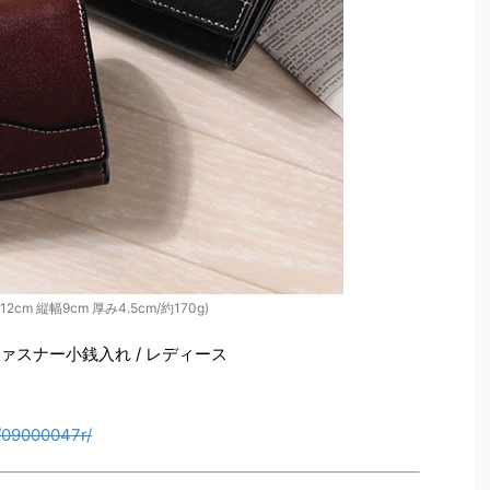
2cm 縦幅9cm 厚み4.5cm/約170g)
字ファスナー小銭入れ / レディース
/09000047r/