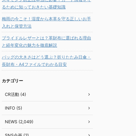
るために知っておきたい基礎知識
梅雨の今こそ！湿度から本革を守る正しいお手
入れと保管方法
ブライドルレザーとは？革財布に選ばれる理由
と経年変化の魅力を徹底解説
バッグの大きさはどう選ぶ？折りたたみ日傘・
長財布・A4ファイルでわかる目安
カテゴリー
CR活動 (4)
INFO (5)
NEWS (2,049)
SNS企画 (2)