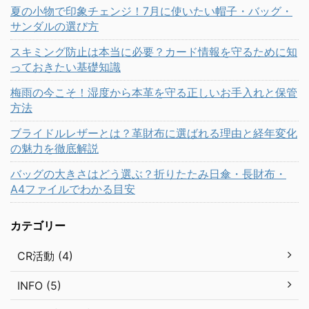
夏の小物で印象チェンジ！7月に使いたい帽子・バッグ・
サンダルの選び方
スキミング防止は本当に必要？カード情報を守るために知
っておきたい基礎知識
梅雨の今こそ！湿度から本革を守る正しいお手入れと保管
方法
ブライドルレザーとは？革財布に選ばれる理由と経年変化
の魅力を徹底解説
バッグの大きさはどう選ぶ？折りたたみ日傘・長財布・
A4ファイルでわかる目安
カテゴリー
CR活動 (4)
INFO (5)