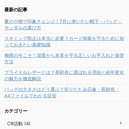
最新の記事
夏の小物で印象チェンジ！7月に使いたい帽子・バッグ・
サンダルの選び方
スキミング防止は本当に必要？カード情報を守るために知
っておきたい基礎知識
梅雨の今こそ！湿度から本革を守る正しいお手入れと保管
方法
ブライドルレザーとは？革財布に選ばれる理由と経年変化
の魅力を徹底解説
バッグの大きさはどう選ぶ？折りたたみ日傘・長財布・
A4ファイルでわかる目安
カテゴリー
CR活動 (4)