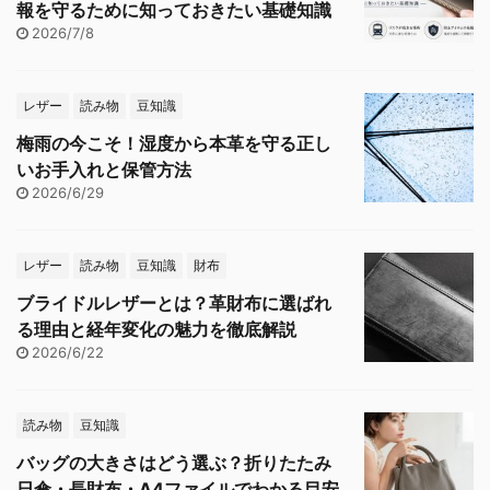
報を守るために知っておきたい基礎知識
2026/7/8
レザー
読み物
豆知識
梅雨の今こそ！湿度から本革を守る正し
いお手入れと保管方法
2026/6/29
レザー
読み物
豆知識
財布
ブライドルレザーとは？革財布に選ばれ
る理由と経年変化の魅力を徹底解説
2026/6/22
読み物
豆知識
バッグの大きさはどう選ぶ？折りたたみ
日傘・長財布・A4ファイルでわかる目安