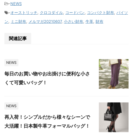
-
NEWS
-
オーストリッチ
,
クロコダイル
,
コードバン
,
コンパクト財布
,
パイソ
ン
,
ミニ財布
,
メルマガ20210607
,
小さい財布
,
牛革
,
財布
関連記事
NEWS
毎日のお買い物やお出掛けに便利な小さ
くて可愛いバッグ！
NEWS
再入荷！シンプルだから様々なシーンで
大活躍！日本製牛革フォーマルバッグ！