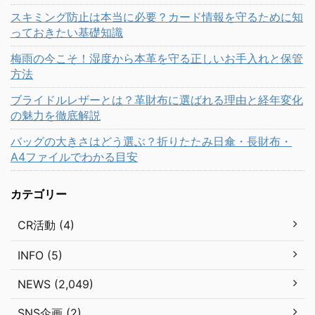
スキミング防止は本当に必要？カード情報を守るために知
っておきたい基礎知識
梅雨の今こそ！湿度から本革を守る正しいお手入れと保管
方法
ブライドルレザーとは？革財布に選ばれる理由と経年変化
の魅力を徹底解説
バッグの大きさはどう選ぶ？折りたたみ日傘・長財布・
A4ファイルでわかる目安
カテゴリー
CR活動 (4)
INFO (5)
NEWS (2,049)
SNS企画 (2)