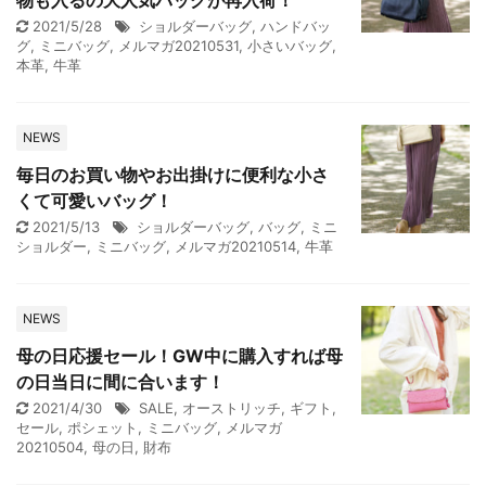
物も入るの大人気バッグが再入荷！
2021/5/28
ショルダーバッグ
,
ハンドバッ
グ
,
ミニバッグ
,
メルマガ20210531
,
小さいバッグ
,
本革
,
牛革
NEWS
毎日のお買い物やお出掛けに便利な小さ
くて可愛いバッグ！
2021/5/13
ショルダーバッグ
,
バッグ
,
ミニ
ショルダー
,
ミニバッグ
,
メルマガ20210514
,
牛革
NEWS
母の日応援セール！GW中に購入すれば母
の日当日に間に合います！
2021/4/30
SALE
,
オーストリッチ
,
ギフト
,
セール
,
ポシェット
,
ミニバッグ
,
メルマガ
20210504
,
母の日
,
財布