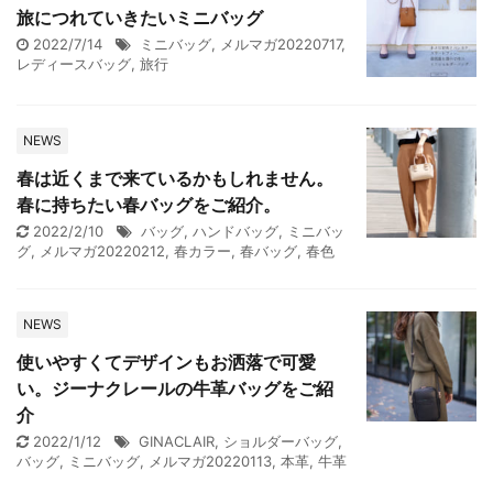
旅につれていきたいミニバッグ
2022/7/14
ミニバッグ
,
メルマガ20220717
,
レディースバッグ
,
旅行
NEWS
春は近くまで来ているかもしれません。
春に持ちたい春バッグをご紹介。
2022/2/10
バッグ
,
ハンドバッグ
,
ミニバッ
グ
,
メルマガ20220212
,
春カラー
,
春バッグ
,
春色
NEWS
使いやすくてデザインもお洒落で可愛
い。ジーナクレールの牛革バッグをご紹
介
2022/1/12
GINACLAIR
,
ショルダーバッグ
,
バッグ
,
ミニバッグ
,
メルマガ20220113
,
本革
,
牛革