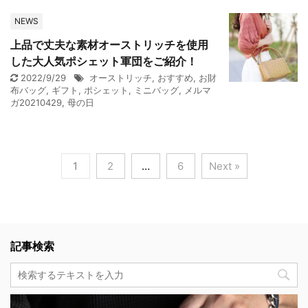
NEWS
上品で丈夫な素材オーストリッチを使用
した大人気ポシェット軍団をご紹介！
2022/9/29
オーストリッチ
,
おすすめ
,
お財
布バッグ
,
ギフト
,
ポシェット
,
ミニバッグ
,
メルマ
ガ20210429
,
母の日
1
2
…
6
Next »
記事検索