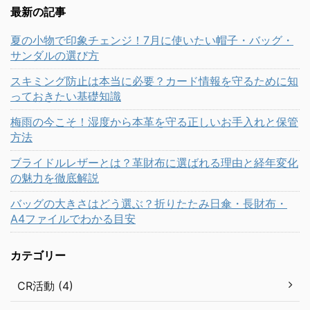
最新の記事
夏の小物で印象チェンジ！7月に使いたい帽子・バッグ・
サンダルの選び方
スキミング防止は本当に必要？カード情報を守るために知
っておきたい基礎知識
梅雨の今こそ！湿度から本革を守る正しいお手入れと保管
方法
ブライドルレザーとは？革財布に選ばれる理由と経年変化
の魅力を徹底解説
バッグの大きさはどう選ぶ？折りたたみ日傘・長財布・
A4ファイルでわかる目安
カテゴリー
CR活動 (4)