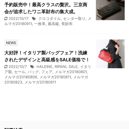
予約販売中！最高クラスの贅沢。三京商
会が追求したワニ革財布の集大成。
2022/10/17
クロコダイル
,
センター取り
,
メ
ルマガ20180911
,
一枚革
,
最高級
,
長財布
NEWS
大好評！イタリア製バッグフェア！洗練
されたデザインと高級感をSALE価格で！
2022/10/7
HALEINE
,
RIPANI
,
SALE
,
イタリ
ア製
,
セール
,
バッグ
,
フェア
,
メルマガ20180801
,
メルマガ20180806
,
メルマガ20180811
,
メルマガ
20180823
,
メルマガ20180911