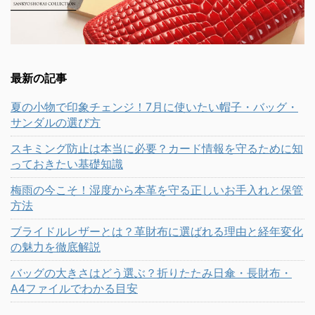
最新の記事
夏の小物で印象チェンジ！7月に使いたい帽子・バッグ・
サンダルの選び方
スキミング防止は本当に必要？カード情報を守るために知
っておきたい基礎知識
梅雨の今こそ！湿度から本革を守る正しいお手入れと保管
方法
ブライドルレザーとは？革財布に選ばれる理由と経年変化
の魅力を徹底解説
バッグの大きさはどう選ぶ？折りたたみ日傘・長財布・
A4ファイルでわかる目安