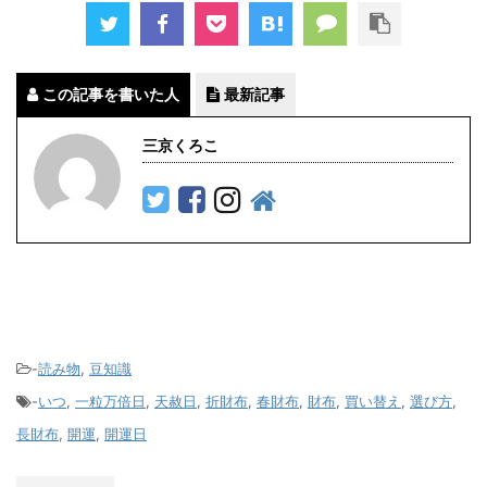
この記事を書いた人
最新記事
三京くろこ
-
読み物
,
豆知識
-
いつ
,
一粒万倍日
,
天赦日
,
折財布
,
春財布
,
財布
,
買い替え
,
選び方
,
長財布
,
開運
,
開運日