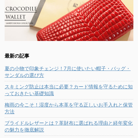
最新の記事
夏の小物で印象チェンジ！7月に使いたい帽子・バッグ・
サンダルの選び方
スキミング防止は本当に必要？カード情報を守るために知
っておきたい基礎知識
梅雨の今こそ！湿度から本革を守る正しいお手入れと保管
方法
ブライドルレザーとは？革財布に選ばれる理由と経年変化
の魅力を徹底解説