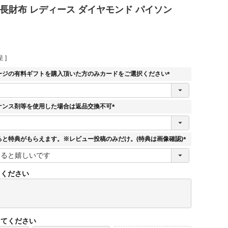
 長財布 レディース ダイヤモンド パイソン
 ]
ージの有料ギフトを購入頂いた方のみカードをご選択ください
(
必
須
ナンス剤等を使用した場合は返品交換不可
)
(
必
須
ると特典がもらえます。※レビュー投稿のみだけ。(特典は画像確認)
)
(
必
須
てください
)
してください