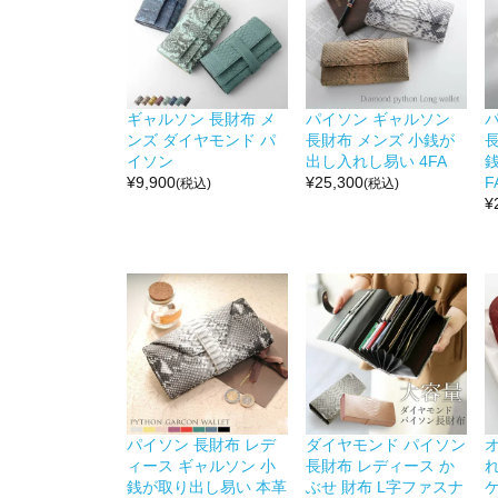
ギャルソン 長財布 メ
パイソン ギャルソン
ンズ ダイヤモンド パ
長財布 メンズ 小銭が
イソン
出し入れし易い 4FA
¥
9,900
¥
25,300
F
(税込)
(税込)
¥
パイソン 長財布 レデ
ダイヤモンド パイソン
ィース ギャルソン 小
長財布 レディース か
銭が取り出し易い 本革
ぶせ 財布 L字ファスナ
ケ