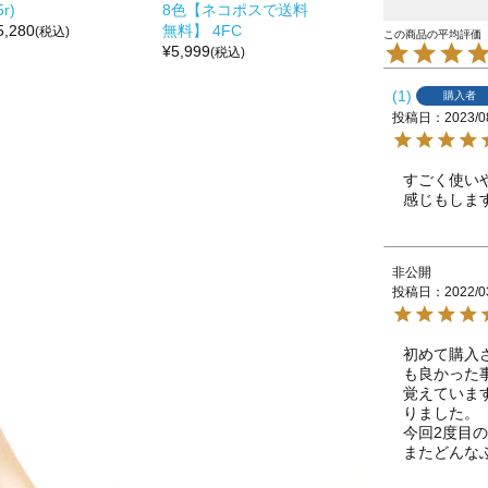
5r)
8色【ネコポスで送料
5,280
無料】 4FC
(税込)
¥
5,999
(税込)
1
購入者
投稿日
2023/0
すごく使い
感じもしま
非公開
投稿日
2022/0
初めて購入
も良かった事
覚えていま
りました。

今回2度目の
またどんな