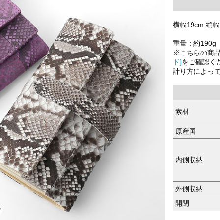
横幅19cm 縦幅1
重量：約190g
※こちらの商
ド]
をご確認く
計り方によっ
素材
原産国
内側収納
外側収納
開閉