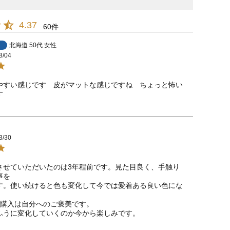
4.37
60
北海道
50代
女性
8/04
やすい感じです　皮がマットな感じですね　ちょっと怖い
す
3/30
させていただいたのは3年程前です。見た目良く、手触り
を

す。使い続けると色も変化して今では愛着ある良い色にな
購入は自分へのご褒美です。

ふうに変化していくのか今から楽しみです。