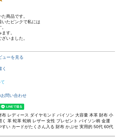


た商品です。

着いたピンクで私には

。

ます。

ございました。
ビューを見る
書く
いて
のお問い合わせ
布 レディース ダイヤモンド パイソン 大容量 本革 財布 小
く 革 蛇革 蛇柄 レザー 女性 プレゼント パイソン柄 金運
すい カードがたくさん入る 財布 かぶせ 実用的 50代 60代