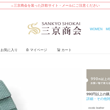
→三京商会を装った詐欺サイト・メールにご注意ください
WOMEN
M
検索
お気に入り
マイページ
カート
990円以上の
詳細・その他
exotic leather