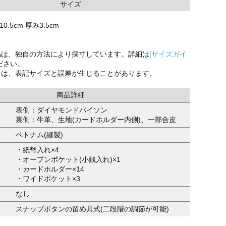
サイズ
0.5cm 厚み3.5cm
品は、独自の方法により採寸しています。詳細は
[サイズガイ
ださい。
ては、表記サイズと誤差が生じることがあります。
商品詳細
表側：ダイヤモンドパイソン
裏側：牛革、生地(カードホルダー内側)、一部合皮
ベトナム(縫製)
・紙幣入れ×4
・オープンポケット(小銭入れ)×1
・カードホルダー×14
・ワイドポケット×3
なし
スナップボタンの留め具式(二段階の調節が可能)