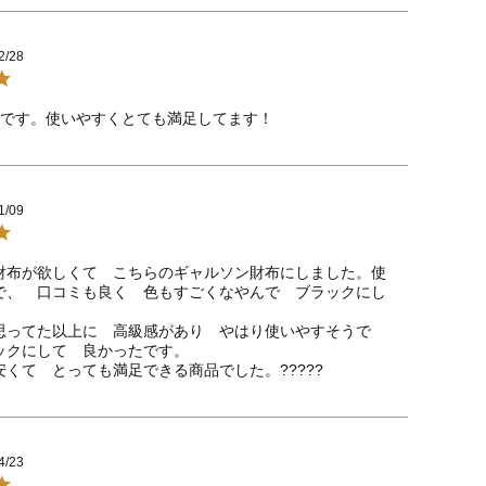
2/28
入です。使いやすくとても満足してます！
1/09
財布が欲しくて　こちらのギャルソン財布にしました。使
で、　口コミも良く　色もすごくなやんで　ブラックにし
思ってた以上に　高級感があり　やはり使いやすそうで　
ックにして　良かったです。

くて　とっても満足できる商品でした。?????
4/23