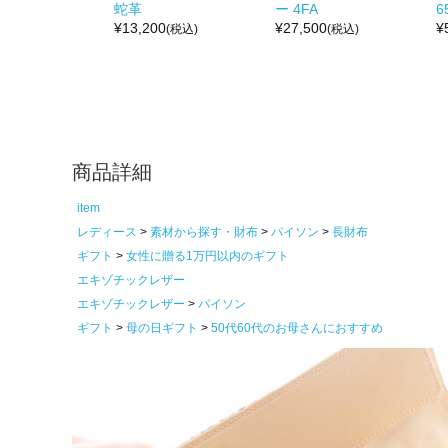
蛇革
ー 4FA
6
¥
13,200
¥
27,500
¥
(税込)
(税込)
商品詳細
item
レディース
素材から探す・財布
パイソン
長財布
ギフト
女性に贈る1万円以内のギフト
エキゾチックレザー
エキゾチックレザー
パイソン
ギフト
母の日ギフト
50代60代のお母さんにおすすめ