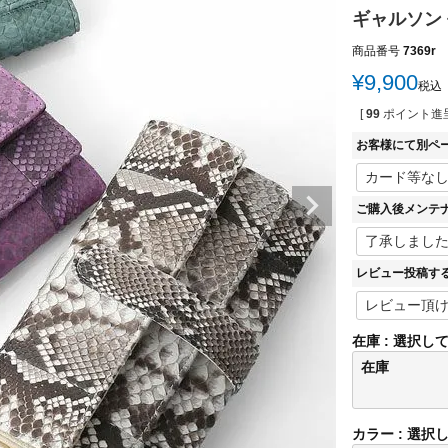
ギャルソン
商品番号
7369r
¥
9,900
税込
[
99
ポイント進呈
お客様にて別ペ
ご購入後メンテ
レビュー投稿す
在庫
選択し
在庫
カラー
選択