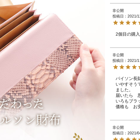
非公開
投稿日
2021/1
2個目の購
非公開
投稿日
2021/1
パイソン長
いやすそう
ました。

届いたら　
いろもブラ
価格も　お安
非公開
投稿日
2021/0