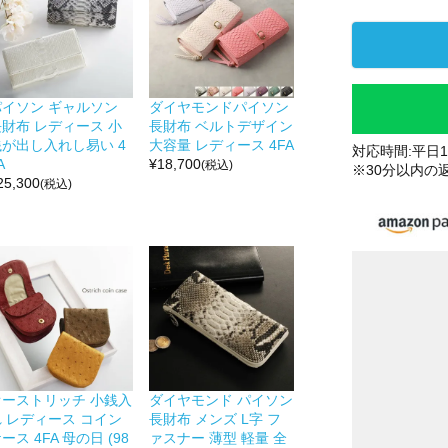
パイソン ギャルソン
ダイヤモンドパイソン
長財布 レディース 小
長財布 ベルトデザイン
銭が出し入れし易い 4
大容量 レディース 4FA
対応時間:平日10
A
¥
18,700
(税込)
※30分以内の
25,300
(税込)
オーストリッチ 小銭入
ダイヤモンド パイソン
れ レディース コイン
長財布 メンズ L字 フ
ース 4FA 母の日 (98
ァスナー 薄型 軽量 全