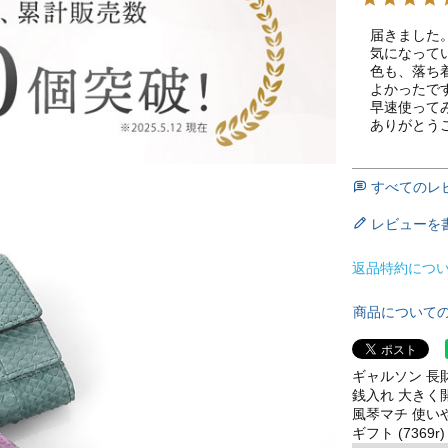
届きました。
気になってい
色も、落ち
よかったです
早速使ってみ
ありがとう
すべてのレ
レビューを
返品特約につ
商品について
ギャルソン 長財
銭入れ 大きく開
風琴マチ 使いや
ギフト (7369r)