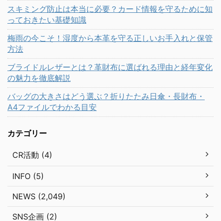
スキミング防止は本当に必要？カード情報を守るために知
っておきたい基礎知識
梅雨の今こそ！湿度から本革を守る正しいお手入れと保管
方法
ブライドルレザーとは？革財布に選ばれる理由と経年変化
の魅力を徹底解説
バッグの大きさはどう選ぶ？折りたたみ日傘・長財布・
A4ファイルでわかる目安
カテゴリー
CR活動 (4)
INFO (5)
NEWS (2,049)
SNS企画 (2)