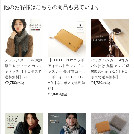
他のお客様はこちらの商品も見ています
メランジ ストール 大判
【COFFEEBOYコラボ
バッグ ハンガー 5kg カ
厚手 レディース カシミ
アイテム】ラウンドフ
バン掛け 丸型 メンズ (3
ヤタッチ 【ネコポスで
ァスナー 長財布 コーヒ
09018-mens-1r)【ネコ
送料無料】 7F
ーボーイ COFFEEBE
ポスで送料無料】
¥
2,750
AR【ネコポスで送料無
¥
4,730
(税込)
(税込)
料】
¥
7,040
(税込)