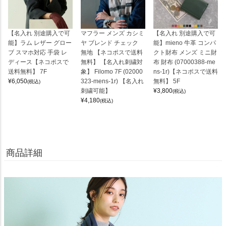
【名入れ 別途購入で可
マフラー メンズ カシミ
【名入れ 別途購入で可
能】ラム レザー グロー
ヤ ブレンド チェック
能】mieno 牛革 コンパ
ブ スマホ対応 手袋 レ
無地 【ネコポスで送料
クト財布 メンズ ミニ財
ディース【ネコポスで
無料】 【名入れ刺繍対
布 財布 (07000388-me
送料無料】 7F
象】 Filomo 7F (02000
ns-1r)【ネコポスで送料
¥
6,050
323-mens-1r) 【名入れ
無料】 5F
(税込)
刺繍可能】
¥
3,800
(税込)
¥
4,180
(税込)
商品詳細