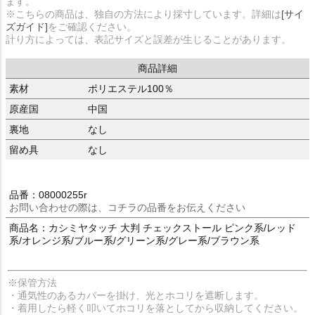
ます。
※こちらの商品は、独自の方法により採寸しています。詳細は
[サイ
ズガイド]
をご確認ください。
計り方によっては、表記サイズと誤差が生じることがあります。
商品詳細
素材
ポリエステル100％
原産国
中国
裏地
なし
留め具
なし
品番：08000255r
お問い合わせの際は、コチラの品番をお伝えください
商品名：カシミヤタッチ 大判 チェックストール ピンク系/レッド
系/オレンジ系/ブルー系/グリーン系/グレー系/ブラウン系
※保管方法
・通気性のあるカバーを掛け、光とホコリを遮断します。
・着用したら軽く叩いてホコリを落としてから収納してください。