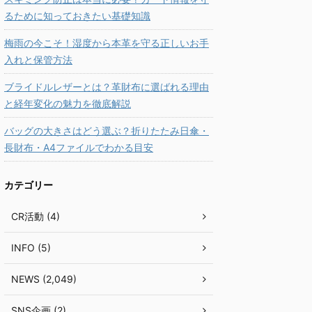
るために知っておきたい基礎知識
梅雨の今こそ！湿度から本革を守る正しいお手
入れと保管方法
ブライドルレザーとは？革財布に選ばれる理由
と経年変化の魅力を徹底解説
バッグの大きさはどう選ぶ？折りたたみ日傘・
長財布・A4ファイルでわかる目安
カテゴリー
CR活動 (4)
INFO (5)
NEWS (2,049)
SNS企画 (2)