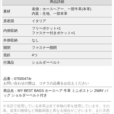
商品詳細
表側：ホースヘアー、一部牛革(本革)
素材
内装：生地、一部本革
原産国
イタリア
フリーポケット×1
内側収納
ファスナー付きポケット×1
外側収納
なし
開閉
ファスナー開閉
底鋲
4つ
付属品
ショルダーベルト
品番：07000474r
お問い合わせの際は、コチラの品番をお伝えください
商品名：MY BEST BAGS ホースヘア 牛革 ミニボストン 2WAY バ
ッグ ショルダーベルト付き
※当店で使用している本革は全て本物の革を使用しています。その
為、皮革の模様など掲載画面と異なる場合がございます。また天然