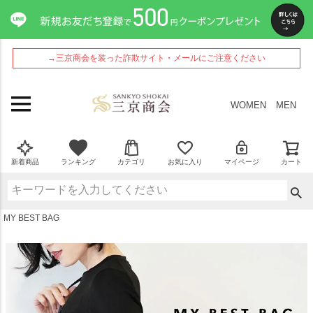
ペー
ジト
ップ
へ
→三京商会を装った詐欺サイト・メールにご注意ください
WOMEN
MEN
新着商品
ランキング
カテゴリ
お気に入り
マイページ
カート
MY BEST BAG