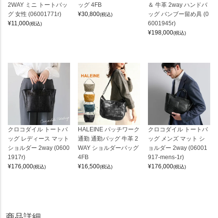
2WAY ミニ トートバッ
ッグ 4FB
＆ 牛革 2way ハンドバ
グ 女性 (06001771r)
¥
30,800
ッグ バンブー留め具 (0
(税込)
¥
11,000
6001945r)
(税込)
¥
198,000
(税込)
クロコダイル トートバ
HALEINE パッチワーク
クロコダイル トートバ
ッグ レディース マット
通勤 通勤バッグ 牛革 2
ッグ メンズ マット シ
ショルダー 2way (0600
WAY ショルダーバッグ
ョルダー 2way (06001
1917r)
4FB
917-mens-1r)
¥
176,000
¥
16,500
¥
176,000
(税込)
(税込)
(税込)
商品詳細