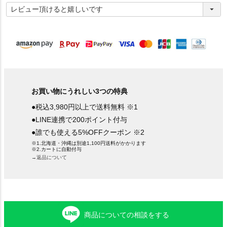
必
須
)
お買い物にうれしい3つの特典
●税込3,980円以上で送料無料 ※1
●LINE連携で200ポイント付与
●誰でも使える5%OFFクーポン ※2
※1.北海道・沖縄は別途1,100円送料がかかります
※2.カートに自動付与
→返品について
商品についての相談をする