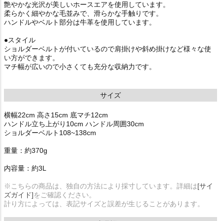
艶やかな光沢が美しいホースエアを使用しています。
柔らかく細やかな毛並みで、滑らかな手触りです。
ハンドルやベルト部分は牛革を使用しています。
●スタイル
ショルダーベルトが付いているので肩掛けや斜め掛けなど様々な使
い方ができます。
マチ幅が広いので小さくても充分な収納力です。
サイズ
横幅22cm 高さ15cm 底マチ12cm
ハンドル立ち上がり10cm ハンドル周囲30cm
ショルダーベルト108~138cm
重量：約370g
内容量：約3L
※こちらの商品は、独自の方法により採寸しています。詳細は
[サイ
ズガイド]
をご確認ください。
計り方によっては、表記サイズと誤差が生じることがあります。