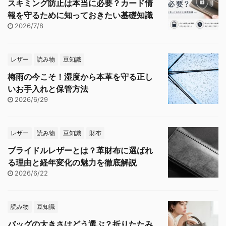
スキミング防止は本当に必要？カード情
報を守るために知っておきたい基礎知識
2026/7/8
レザー
読み物
豆知識
梅雨の今こそ！湿度から本革を守る正し
いお手入れと保管方法
2026/6/29
レザー
読み物
豆知識
財布
ブライドルレザーとは？革財布に選ばれ
る理由と経年変化の魅力を徹底解説
2026/6/22
読み物
豆知識
バッグの大きさはどう選ぶ？折りたたみ