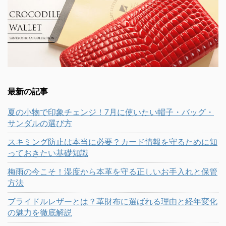
最新の記事
夏の小物で印象チェンジ！7月に使いたい帽子・バッグ・
サンダルの選び方
スキミング防止は本当に必要？カード情報を守るために知
っておきたい基礎知識
梅雨の今こそ！湿度から本革を守る正しいお手入れと保管
方法
ブライドルレザーとは？革財布に選ばれる理由と経年変化
の魅力を徹底解説