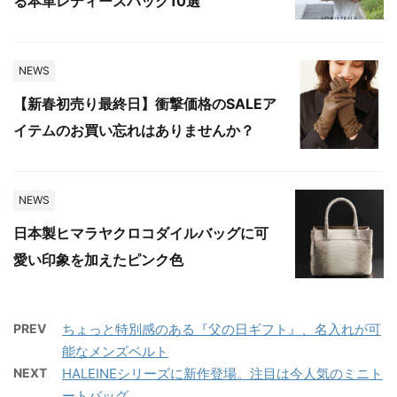
る本革レディースバッグ10選
NEWS
【新春初売り最終日】衝撃価格のSALEア
イテムのお買い忘れはありませんか？
NEWS
日本製ヒマラヤクロコダイルバッグに可
愛い印象を加えたピンク色
PREV
ちょっと特別感のある『父の日ギフト』、名入れが可
能なメンズベルト
NEXT
HALEINEシリーズに新作登場。注目は今人気のミニト
ートバッグ