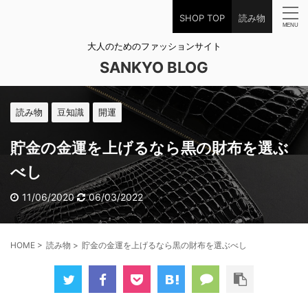
SHOP TOP
読み物
大人のためのファッションサイト
SANKYO BLOG
読み物
豆知識
開運
貯金の金運を上げるなら黒の財布を選ぶ
べし
11/06/2020
06/03/2022
HOME
>
読み物
>
貯金の金運を上げるなら黒の財布を選ぶべし