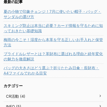
最新の記事
夏の小物で印象チェンジ！7月に使いたい帽子・バッグ・
サンダルの選び方
スキミング防止は本当に必要？カード情報を守るために知
っておきたい基礎知識
梅雨の今こそ！湿度から本革を守る正しいお手入れと保管
方法
ブライドルレザーとは？革財布に選ばれる理由と経年変化
の魅力を徹底解説
バッグの大きさはどう選ぶ？折りたたみ日傘・長財布・
A4ファイルでわかる目安
カテゴリー
CR活動 (4)
INFO (5)