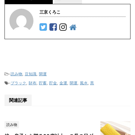
三京くろこ
-
読み物
,
豆知識
,
開運
-
ブラック
,
財布
,
貯蓄
,
貯金
,
金運
,
開運
,
風水
,
黒
関連記事
読み物