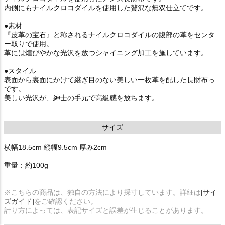
内側にもナイルクロコダイルを使用した贅沢な無双仕立てです。
●素材
『皮革の宝石』と称されるナイルクロコダイルの腹部の革をセンタ
ー取りで使用。
革には煌びやかな光沢を放つシャイニング加工を施しています。
●スタイル
表面から裏面にかけて継ぎ目のない美しい一枚革を配した長財布っ
です。
美しい光沢が、紳士の手元で高級感を放ちます。
サイズ
横幅18.5cm 縦幅9.5cm 厚み2cm
重量：約100g
※こちらの商品は、独自の方法により採寸しています。詳細は
[サイ
ズガイド]
をご確認ください。
計り方によっては、表記サイズと誤差が生じることがあります。