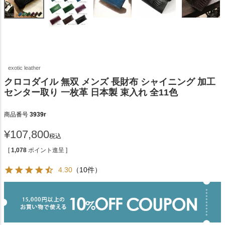
exotic leather
クロコダイル 無双 メンズ 長財布 シャイニング 加工
センター取り 一枚革 日本製 束入れ 全11色
商品番号
3939r
¥
107,800
税込
[
1,078
ポイント進呈 ]
4.30
（10件）