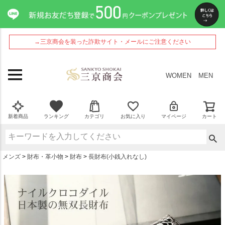
ペー
ジト
ップ
へ
→三京商会を装った詐欺サイト・メールにご注意ください
WOMEN
MEN
新着商品
ランキング
カテゴリ
お気に入り
マイページ
カート
メンズ
財布・革小物
財布
長財布(小銭入れなし)