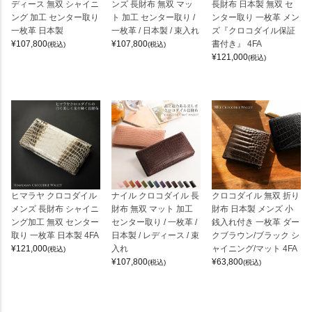
ディース 無双 シャイニ
ンズ 長財布 無双 マッ
長財布 日本製 無双 セ
ング 加工 センター取り
ト 加工 センター取り /
ンター取り 一枚革 メン
一枚革 日本製
一枚革 / 日本製 / 束入れ
ズ『クロコダイル保証
¥
107,800
¥
107,800
書付き』 4FA
(税込)
(税込)
¥
121,000
(税込)
ヒマラヤ クロコダイル
ナイル クロコダイル 長
クロコダイル 無双 折り
メンズ 長財布 シャイニ
財布 無双 マット 加工
財布 日本製 メンズ 小
ング加工 無双 センター
センター取り / 一枚革 /
銭入れ付き 一枚革 ダー
取り 一枚革 日本製 4FA
日本製 / レディース / 束
クブラウン/ブラック シ
¥
121,000
入れ
ャイニング/マット 4FA
(税込)
¥
107,800
¥
63,800
(税込)
(税込)