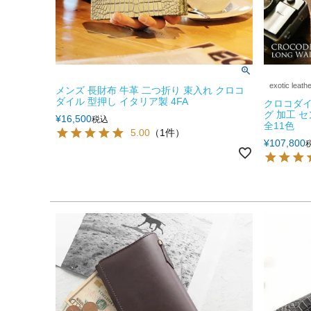
exotic leath
メンズ 長財布 牛革 二つ折り 束入れ クロコ
ダイル 型押し イタリア製 4FA
クロコダイ
グ 加工 
¥
16,500
税込
全11色
5.00
（1件）
¥
107,800