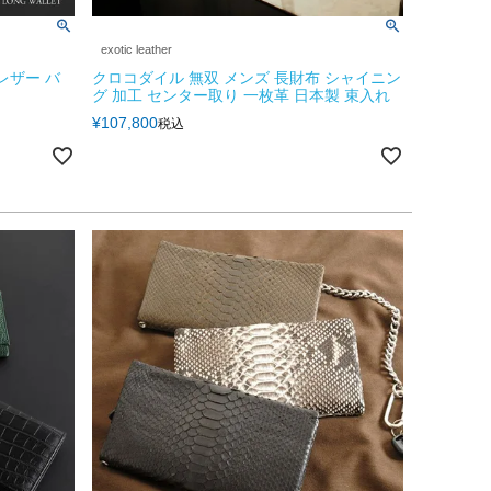
exotic leather
 レザー バ
クロコダイル 無双 メンズ 長財布 シャイニン
グ 加工 センター取り 一枚革 日本製 束入れ
¥
107,800
税込