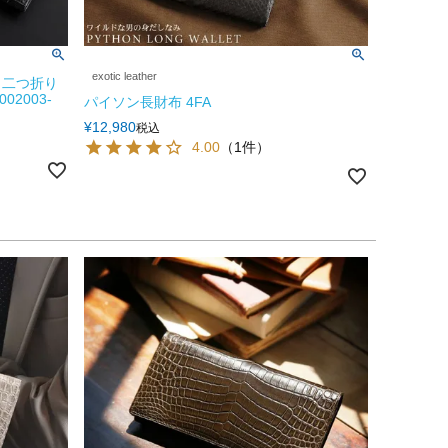
exotic leather
 二つ折り
02003-
パイソン長財布 4FA
¥
12,980
税込
4.00
（1件）