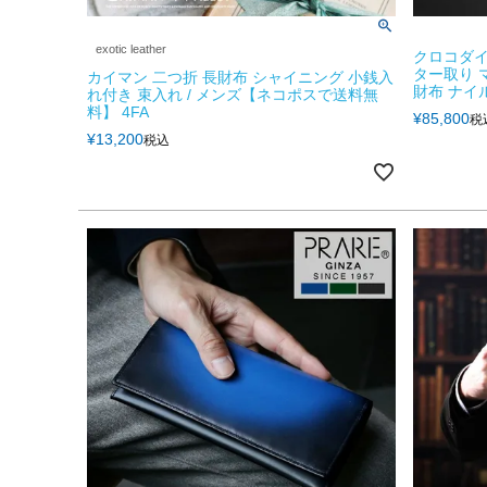
exotic leather
クロコダイ
ター取り 
カイマン 二つ折 長財布 シャイニング 小銭入
財布 ナイ
れ付き 束入れ / メンズ【ネコポスで送料無
料】 4FA
¥
85,800
税
¥
13,200
税込