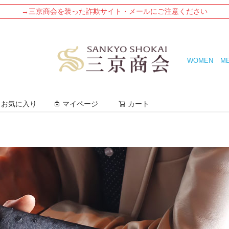
→三京商会を装った詐欺サイト・メールにご注意ください
WOMEN
M
検索
お気に入り
マイページ
カート