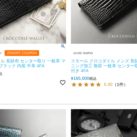
er
20%OFF COUPON
exotic leather
ル 長財布 センター取り 一枚革 マ
スモール クロコダイル メンズ 長
ブラック 内装 牛革 4FA
ニング加工 無双 一枚革 センター
付き 4FA
込
¥
165,000
税込
5.00
（1件）