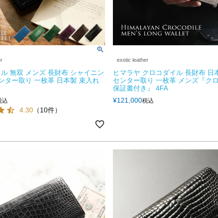
er
exotic leather
ル 無双 メンズ 長財布 シャイニン
ヒマラヤ クロコダイル 長財布 日
センター取り 一枚革 日本製 束入れ
センター取り 一枚革 メンズ『ク
保証書付き』 4FA
¥
121,000
税込
税込
4.30
（10件）