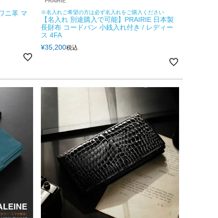
PRAIRIE
ワニ革 マ
※名入れご希望の方は必ず名入れをご購入ください
【名入れ 別途購入で可能】PRAIRIE 日本製
長財布 コードバン 小銭入れ付き / レディー
ス 4FA
¥
35,200
税込