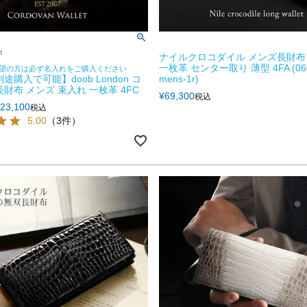
n
ナイルクロコダイル メンズ長財布
一枚革 センター取り 薄型 4FA (060
望の方は必ず名入れをご購入ください
途購入で可能】doob London コ
mens-1r)
財布 メンズ 束入れ 一枚革 4FC
¥
69,300
税込
23,100
税込
5.00
（3件）