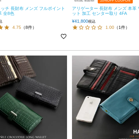
er
exotic leather
20%OFF COUPON
ッチ 長財布 メンズ フルポイント
アリゲーター 長財布 メンズ 本革 
革 全8色
ット 加工 センター取り 4FA
¥
41,800
込
税込
4.75
（8件）
1.00
（1件）