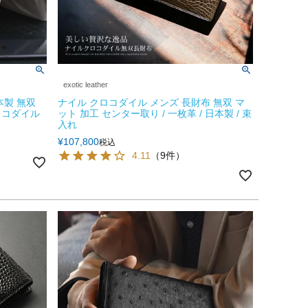
exotic leather
本製 無双
ナイル クロコダイル メンズ 長財布 無双 マ
ロコダイル
ット 加工 センター取り / 一枚革 / 日本製 / 束
入れ
¥
107,800
税込
4.11
（9件）