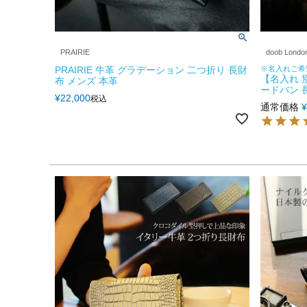
PRAIRIE
doob Londo
PRAIRIE 牛革 グラデーション 二つ折り 長財
※名入れご希
【名入れ 別
布 メンズ 本革
ードバン 長
¥
22,000
税込
通常価格
¥