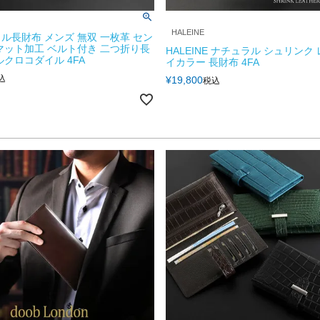
HALEINE
ル長財布 メンズ 無双 一枚革 セン
マット加工 ベルト付き 二つ折り長
HALEINE ナチュラル シュリンク
ルクロコダイル 4FA
イカラー 長財布 4FA
込
¥
19,800
税込