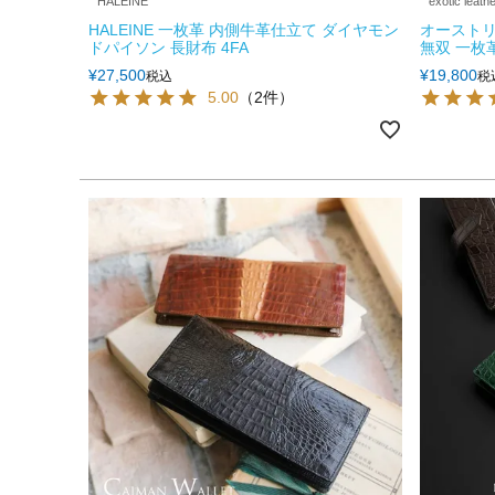
HALEINE
exotic leath
HALEINE 一枚革 内側牛革仕立て ダイヤモン
オーストリ
ドパイソン 長財布 4FA
無双 一枚
¥
27,500
¥
19,800
税込
税
5.00
（2件）