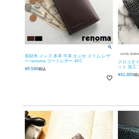
exotic leath
長財布 メンズ 本革 牛革 かぶせ スリム レザ
ー renoma ゴートレザー 4FC
クロコダイ
ット 加工 
¥
8,580
税込
¥
41,800
税