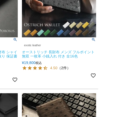
exotic leather
財布 シャイ
オーストリッチ 長財布 メンズ フルポイント
取り 保証書
無双 一枚革 小銭入れ 付き 全16色
¥
19,800
税込
4.50
（2件）