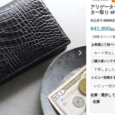
アリゲーター
ター取り 4
商品番号
060002
¥
41,800
税
[
418
ポイント進
お客様にて別ペ
ご購入後メンテ
レビュー投稿す
在庫
選択し
在庫