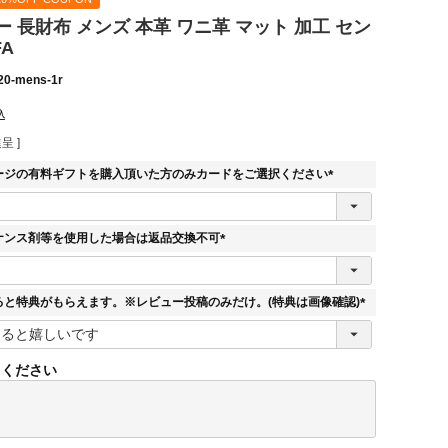
 長財布 メンズ 本革 ワニ革 マット 加工 セン
FA
20-mens-1r
込
呈 ]
ージの有料ギフトを購入頂いた方のみカードをご選択ください
(
必
須
ナンス剤等を使用した場合は返品交換不可
)
(
必
須
ると特典がもらえます。※レビュー投稿のみだけ。(特典は画像確認)
)
(
必
須
てください
)