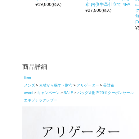
¥
19,800
布 内側牛革仕立て 4FA
s
(税込)
¥
27,500
(税込)
無
F
¥
商品詳細
item
メンズ
素材から探す・財布
アリゲーター
長財布
event
キャンペーン
SALE
バッグ＆財布20％クーポンセール
エキゾチックレザー