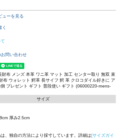
ビューを見る
書く
いて
のお問い合わせ
財布 メンズ 本革 ワニ革 マット 加工 センター取り 無双 束
財布 ウォレット 鰐革 長サイフ 鰐 革 クロコダイル好きに ア
プレゼント ギフト 普段使い ギフト (06000220-mens-
サイズ
9cm 厚み2.5cm
品は、独自の方法により採寸しています。詳細は
[サイズガイ