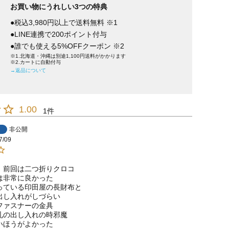
お買い物にうれしい3つの特典
●税込3,980円以上で送料無料 ※1
●LINE連携で200ポイント付与
●誰でも使える5%OFFクーポン ※2
※1.北海道・沖縄は別途1,100円送料がかかります
※2.カートに自動付与
→返品について
1.00
1
非公開
7/09
、前回は二つ折りクロコ

非常に良かった

っている印田屋の長財布と

出し入れがしづらい

ァスナーの金具

札の出し入れの時邪魔

いほうがよかった