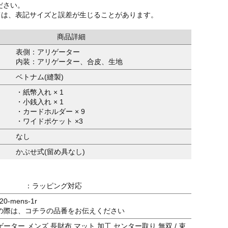
ださい。
ては、表記サイズと誤差が生じることがあります。
商品詳細
表側：アリゲーター
内装：アリゲーター、合皮、生地
ベトナム(縫製)
・紙幣入れ × 1
・小銭入れ × 1
・カードホルダー × 9
・ワイドポケット ×3
なし
かぶせ式(留め具なし)
：ラッピング対応
0-mens-1r
の際は、コチラの品番をお伝えください
ーター メンズ 長財布 マット 加工 センター取り 無双 / 束