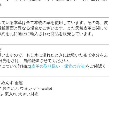
れ
している本革は全て本物の革を使用しています。その為、皮
掲載画面と異なる場合がございます。また天然皮革に関して
条約を元に適正に輸入された商品を販売しています。
意
嫌いますので、もし水に濡れたときには乾いた布で水分をふ
射日光をさけ、自然乾燥させてください。
いについて詳細は
[皮革の取り扱い・保管の方法]
をご確認く
性用 めんず 金運
 おさいふ ウォレット wallet
さいふ 束入れ 大きい財布