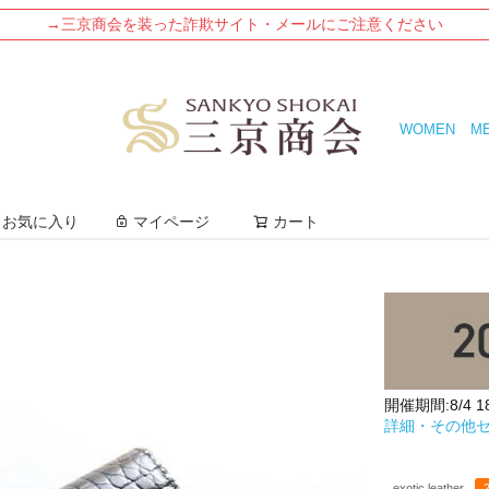
→三京商会を装った詐欺サイト・メールにご注意ください
WOMEN
M
検索
お気に入り
マイページ
カート
開催期間:8/4 18:
詳細・その他
exotic leather