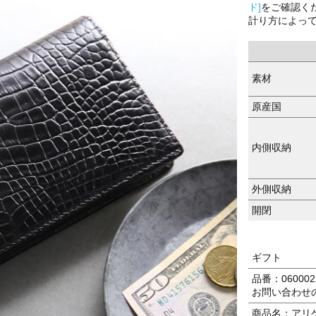
ド]
をご確認く
計り方によっ
素材
原産国
内側収納
外側収納
開閉
ギフト
品番：0600022
お問い合わせ
商品名：アリゲ