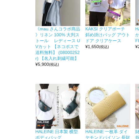
《mau.さんコラボ商品
KAKSI クリアポーチ
H
》リネン 100% 大判ス
斜め掛けバッグ アウト
か
トール レディース U
ドア クリアケース
F
Vカット 【ネコポスで
¥
1,650
¥
(税込)
送料無料】 (08000252
r) 【名入れ刺繍可能】
¥
5,900
(税込)
HALEINE 日本製 横型
HALEINE 一枚革 ダイ
ボディバッグ
ヤモンドパイソン 長財
折