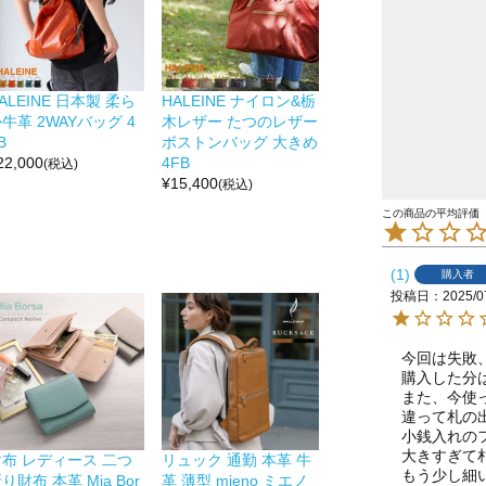
ALEINE 日本製 柔ら
HALEINE ナイロン&栃
牛革 2WAYバッグ 4
木レザー たつのレザー
B
ボストンバッグ 大きめ
22,000
4FB
(税込)
¥
15,400
(税込)
1
購入者
投稿日
2025/0
今回は失敗
購入した分は
また、今使
違って札の
小銭入れのフ
大きすぎて
財布 レディース 二つ
リュック 通勤 本革 牛
もう少し細
り財布 本革 Mia Bor
革 薄型 mieno ミエノ