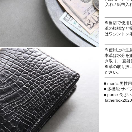
入れ / 紙幣入
※当店で使用
革の模様など
はワシントン
※使用上の注
本革は水分を
き取り、 直
※革の取り扱
ださい。
■ men's 男
■ 多機能 サイフ
■ purse 長
fatherbox2020