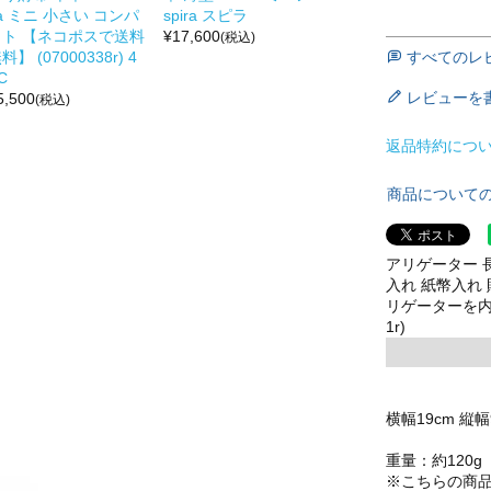
a ミニ 小さい コンパ
spira スピラ
クト 【ネコポスで送料
¥
17,600
(税込)
すべてのレ
料】 (07000338r) 4
C
レビューを
5,500
(税込)
返品特約につ
商品について
アリゲーター 長
入れ 紙幣入れ 
リゲーターを内側 
1r)
横幅19cm 縦幅
重量：約120g
※こちらの商