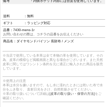
備考
・内側ポケット内部には合皮を使用しています。
送料
：無料
ギフト
：ラッピング対応
品番：7430-mens-1r
お問い合わせの際は、コチラの品番をお伝えください
商品名：ダイヤモンドパイソン 長財布 / メンズ
※当店で使用している本革は全て本物の革を使用しています。その
為、皮革の模様など掲載画面と異なる場合がございます。また天然
皮革に関してはワシントン条約を元に適正に輸入された商品を販売
しています。
※使用上の注意
本革は水分を嫌いますので、もし水に濡れたときには乾いた布で水
分をふき取り、 直射日光をさけ、自然乾燥させてください。
※革の取り扱いについて詳細は
[皮革の取り扱い・保管の方法]
をご
確認ください。