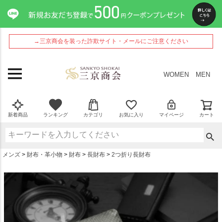
ペー
ジト
ップ
へ
→三京商会を装った詐欺サイト・メールにご注意ください
WOMEN
MEN
新着商品
ランキング
カテゴリ
お気に入り
マイページ
カート
メンズ
財布・革小物
財布
長財布
2つ折り長財布