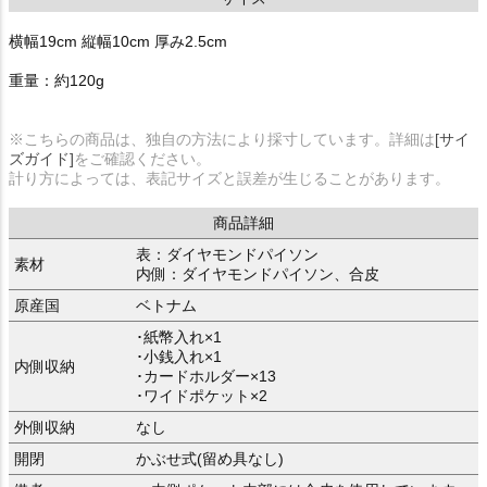
横幅19cm 縦幅10cm 厚み2.5cm
重量：約120g
※こちらの商品は、独自の方法により採寸しています。詳細は
[サイ
ズガイド]
をご確認ください。
計り方によっては、表記サイズと誤差が生じることがあります。
商品詳細
表：ダイヤモンドパイソン
素材
内側：ダイヤモンドパイソン、合皮
原産国
ベトナム
･紙幣入れ×1
･小銭入れ×1
内側収納
･カードホルダー×13
･ワイドポケット×2
外側収納
なし
開閉
かぶせ式(留め具なし)