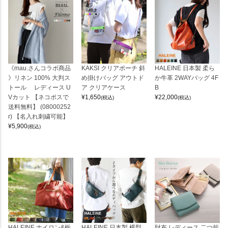
《mau.さんコラボ商品
KAKSI クリアポーチ 斜
HALEINE 日本製 柔ら
》リネン 100% 大判ス
め掛けバッグ アウトド
か牛革 2WAYバッグ 4F
トール レディース U
ア クリアケース
B
Vカット 【ネコポスで
¥
1,650
¥
22,000
(税込)
(税込)
送料無料】 (08000252
r) 【名入れ刺繍可能】
¥
5,900
(税込)
HALEINE ナイロン&栃
HALEINE 日本製 横型
財布 レディース 二つ折