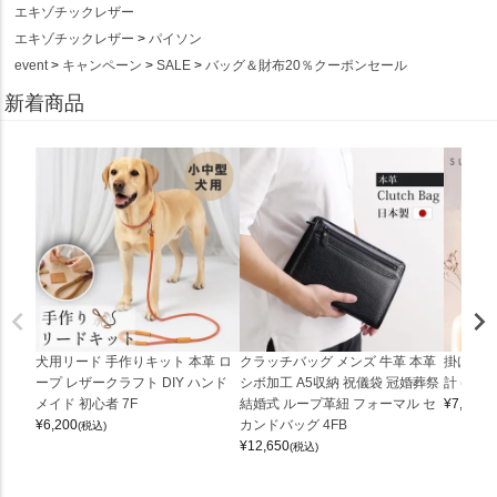
エキゾチックレザー
エキゾチックレザー
パイソン
event
キャンペーン
SALE
バッグ＆財布20％クーポンセール
新着商品
犬用リード 手作りキット 本革 ロ
クラッチバッグ メンズ 牛革 本革
掛け時計
ープ レザークラフト DIY ハンド
シボ加工 A5収納 祝儀袋 冠婚葬祭
計 (0900
メイド 初心者 7F
結婚式 ループ革紐 フォーマル セ
¥
7,150
(
¥
6,200
カンドバッグ 4FB
(税込)
¥
12,650
(税込)