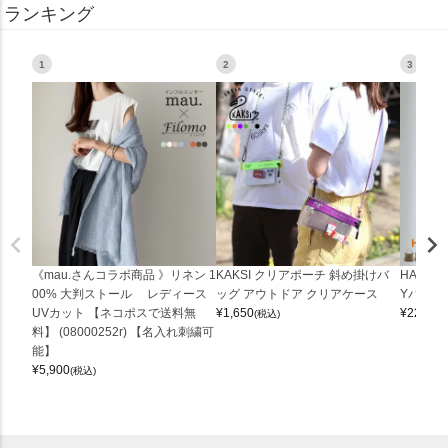
ランキング
1
2
3
《mau.さんコラボ商品 》リネン 1
KAKSI クリアポーチ 斜め掛けバ
HALEI
00% 大判ストール レディース
ッグ アウトドア クリアケース
Yバッグ 
UVカット 【ネコポスで送料無
¥
1,650
¥
22,000
(税込)
料】 (08000252r) 【名入れ刺繍可
能】
¥
5,900
(税込)