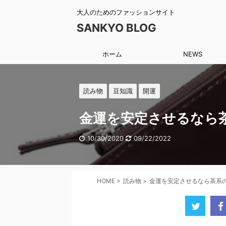
大人のためのファッションサイト
SANKYO BLOG
ホーム
NEWS
読み物
豆知識
開運
金運を安定させるなら
10/30/2020
09/22/2022
HOME
>
読み物
>
金運を安定させるなら茶系