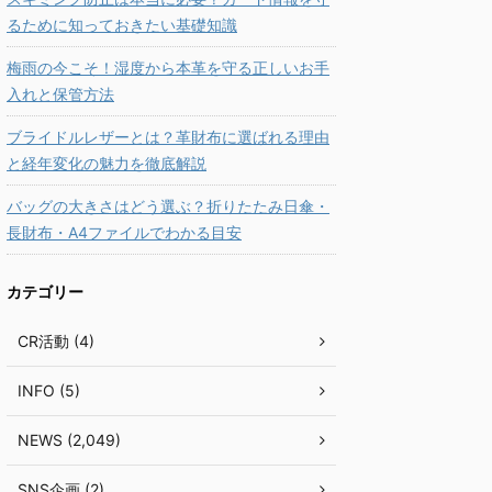
るために知っておきたい基礎知識
梅雨の今こそ！湿度から本革を守る正しいお手
入れと保管方法
ブライドルレザーとは？革財布に選ばれる理由
と経年変化の魅力を徹底解説
バッグの大きさはどう選ぶ？折りたたみ日傘・
長財布・A4ファイルでわかる目安
カテゴリー
CR活動 (4)
INFO (5)
NEWS (2,049)
SNS企画 (2)