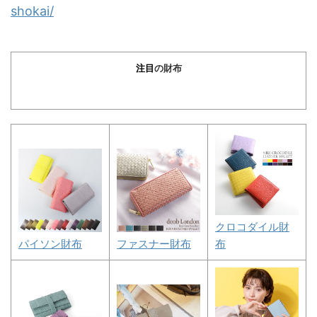
shokai/
注目
の
財布
クロコダイル財
パイソン財布
ファスナー財布
布