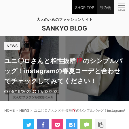
SHOP TOP
読み物
大人のためのファッションサイト
SANKYO BLOG
NEWS
ユニ〇ロさんと相性抜群
のシンプルバ
ッグ！instagramの春夏コーデと合わせ
てチェックしてみてください！
05/19/2022
10/03/2022
HOME
>
NEWS
>
ユニ〇ロさんと相性抜群
のシンプルバッグ！instagra