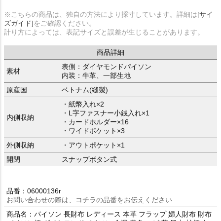
※こちらの商品は、独自の方法により採寸しています。詳細は
[サイ
ズガイド]
をご確認ください。
計り方によっては、表記サイズと誤差が生じることがあります。
商品詳細
表側：ダイヤモンドパイソン
素材
内装：牛革、一部生地
原産国
ベトナム(縫製)
・紙幣入れ×2
・L字ファスナー小銭入れ×1
内側収納
・カードホルダー×16
・ワイドポケット×3
外側収納
・アウトポケット×1
開閉
スナップボタン式
品番：06000136r
お問い合わせの際は、コチラの品番をお伝えください
商品名：パイソン 長財布 レディース 本革 フラップ 婦人財布 財布