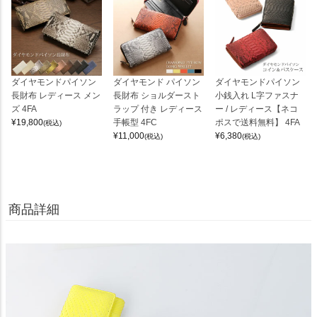
ダイヤモンドパイソン
ダイヤモンド パイソン
ダイヤモンドパイソン
長財布 レディース メン
長財布 ショルダースト
小銭入れ L字ファスナ
ズ 4FA
ラップ 付き レディース
ー / レディース【ネコ
¥
19,800
手帳型 4FC
ポスで送料無料】 4FA
(税込)
¥
11,000
¥
6,380
(税込)
(税込)
商品詳細