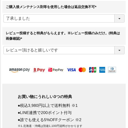
)
ご購入後メンテナンス剤等を使用した場合は返品交換不可
(
必
須
)
レビュー投稿すると特典がもらえます。※レビュー投稿のみだけ。(特典は
画像確認)
(
必
須
)
お買い物にうれしい3つの特典
●税込3,980円以上で送料無料 ※1
●LINE連携で200ポイント付与
●誰でも使える5%OFFクーポン ※2
※1.北海道・沖縄は別途1,100円送料がかかります