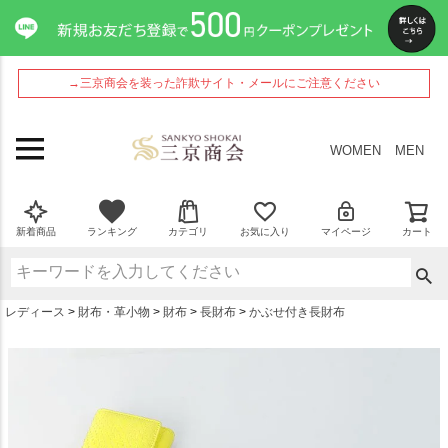
ペー
ジト
ップ
へ
→三京商会を装った詐欺サイト・メールにご注意ください
WOMEN
MEN
新着商品
ランキング
カテゴリ
お気に入り
マイページ
カート
レディース
財布・革小物
財布
長財布
かぶせ付き長財布