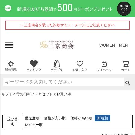
→三京商会を装った詐欺サイト・メールにご注意ください
WOMEN
MEN
新着商品
ランキング
カテゴリ
お気に入り
マイページ
カート
ギフト
母の日ギフト
セットでお買い得
優先度順
価格が安い順
価格が高い順
新着順
並び替
え
レビュー順