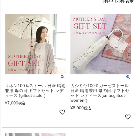
3
件中
1
-
3
件表示
リネン100％ストール 日傘 晴雨
カシミヤ100％ガーゼストール
兼用 母の日 ギフトセット レデ
日傘 晴雨兼用 母の日 ギフトセ
ィース (giftset-stoler)
ット レディース(xmasgiftset-
womenr)
¥
7,000
税込
¥
8,000
税込