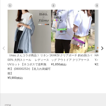
1
2
3
《mau.さんコラボ商品 》リネン 1
KAKSI クリアポーチ 斜め掛けバ
HALEI
00% 大判ストール レディース
ッグ アウトドア クリアケース
Yバッグ 
UVカット 【ネコポスで送料無
¥
1,650
¥
22,000
(税込)
料】 (08000252r) 【名入れ刺繍可
能】
¥
5,900
(税込)
ITEM