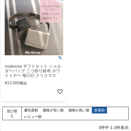
miaborsa ギフトセット ショル
ダーバッグ 二つ折り財布 ホワ
イトデー 母の日 クリスマス
¥
13,000
税込
優先度順
価格が安い順
価格が高い順
新着順
並び替
え
レビュー順
3
件中
1
-
3
件表示