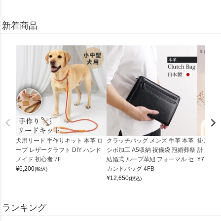
新着商品
犬用リード 手作りキット 本革 ロ
クラッチバッグ メンズ 牛革 本革
掛け時計
ープ レザークラフト DIY ハンド
シボ加工 A5収納 祝儀袋 冠婚葬祭
計 (0900
メイド 初心者 7F
結婚式 ループ革紐 フォーマル セ
¥
7,150
(
¥
6,200
カンドバッグ 4FB
(税込)
¥
12,650
(税込)
ランキング