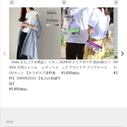
1
2
3
《mau.さんコラボ商品 》リネン 1
KAKSI クリアポーチ 斜め掛けバ
HALEI
00% 大判ストール レディース
ッグ アウトドア クリアケース
Yバッグ 
UVカット 【ネコポスで送料無
¥
1,650
¥
22,000
(税込)
料】 (08000252r) 【名入れ刺繍可
能】
¥
5,900
(税込)
ITEM