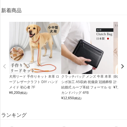
新着商品
犬用リード 手作りキット 本革 ロ
クラッチバッグ メンズ 牛革 本革
掛け時計
ープ レザークラフト DIY ハンド
シボ加工 A5収納 祝儀袋 冠婚葬祭
計 (0900
メイド 初心者 7F
結婚式 ループ革紐 フォーマル セ
¥
7,150
(
¥
6,200
カンドバッグ 4FB
(税込)
¥
12,650
(税込)
ランキング