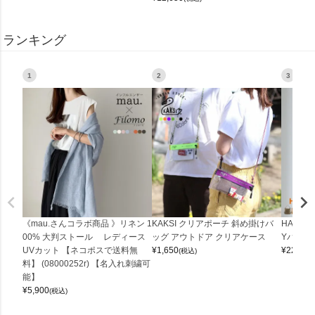
ランキング
1
2
3
《mau.さんコラボ商品 》リネン 1
KAKSI クリアポーチ 斜め掛けバ
HALEI
00% 大判ストール レディース
ッグ アウトドア クリアケース
Yバッグ 
UVカット 【ネコポスで送料無
¥
1,650
¥
22,000
(税込)
料】 (08000252r) 【名入れ刺繍可
能】
¥
5,900
(税込)