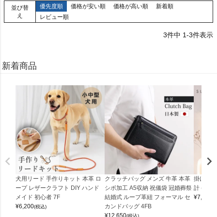
優先度順
価格が安い順
価格が高い順
新着順
並び替
え
レビュー順
3
件中
1
-
3
件表示
新着商品
犬用リード 手作りキット 本革 ロ
クラッチバッグ メンズ 牛革 本革
掛け時計
ープ レザークラフト DIY ハンド
シボ加工 A5収納 祝儀袋 冠婚葬祭
計 (0900
メイド 初心者 7F
結婚式 ループ革紐 フォーマル セ
¥
7,150
(
¥
6,200
カンドバッグ 4FB
(税込)
¥
12,650
(税込)