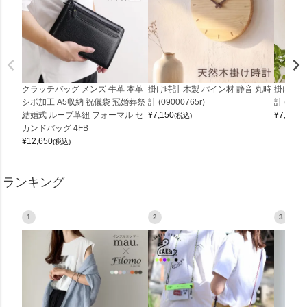
クラッチバッグ メンズ 牛革 本革
掛け時計 木製 パイン材 静音 丸時
掛け時計
シボ加工 A5収納 祝儀袋 冠婚葬祭
計 (09000765r)
計 (0900
結婚式 ループ革紐 フォーマル セ
¥
7,150
¥
7,150
(税込)
(
カンドバッグ 4FB
¥
12,650
(税込)
ランキング
1
2
3