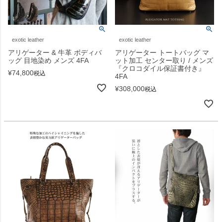
exotic leather
exotic leather
アリゲーター & 牛革 ボディバ
アリゲーター トートバッグ マ
ッグ 目地染め メンズ 4FA
ット加工 センター取り / メンズ
『クロコダイル保証書付き』
¥
74,800
税込
4FA
¥
308,000
税込