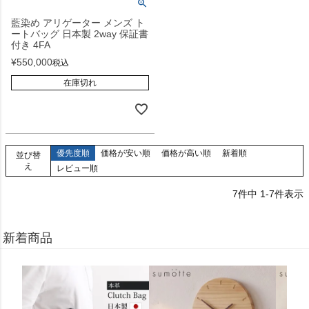
藍染め アリゲーター メンズ ト
ートバッグ 日本製 2way 保証書
付き 4FA
¥
550,000
税込
在庫切れ
優先度順
価格が安い順
価格が高い順
新着順
並び替
え
レビュー順
7
件中
1
-
7
件表示
新着商品