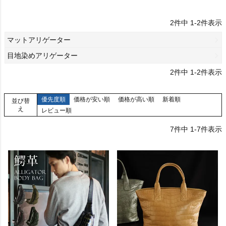
2
件中
1
-
2
件表示
マットアリゲーター
目地染めアリゲーター
2
件中
1
-
2
件表示
優先度順
価格が安い順
価格が高い順
新着順
並び替
え
レビュー順
7
件中
1
-
7
件表示