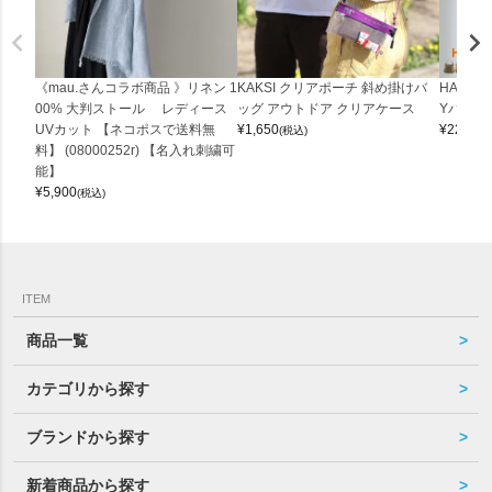
《mau.さんコラボ商品 》リネン 1
KAKSI クリアポーチ 斜め掛けバ
HALEI
00% 大判ストール レディース
ッグ アウトドア クリアケース
Yバッグ 
UVカット 【ネコポスで送料無
¥
1,650
¥
22,000
(税込)
料】 (08000252r) 【名入れ刺繍可
能】
¥
5,900
(税込)
ITEM
商品一覧
カテゴリから探す
ブランドから探す
新着商品から探す