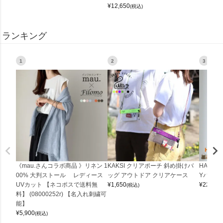
¥
12,650
(税込)
ランキング
1
2
3
《mau.さんコラボ商品 》リネン 1
KAKSI クリアポーチ 斜め掛けバ
HALEI
00% 大判ストール レディース
ッグ アウトドア クリアケース
Yバッグ 
UVカット 【ネコポスで送料無
¥
1,650
¥
22,000
(税込)
料】 (08000252r) 【名入れ刺繍可
能】
¥
5,900
(税込)