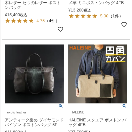
木レザー たつのレザー ボスト
メ革 ミニボストンバッグ 4FB
ンバッグ
¥
13,200
税込
¥
15,400
税込
5.00
（1件）
4.75
（4件）
exotic leather
HALEINE
アンティーク染め ダイヤモンド
HALEINE スクエア ボストン バ
パイソン ボストンバッグ 5F
ッグ 4FB
¥
41,800
¥
27,500