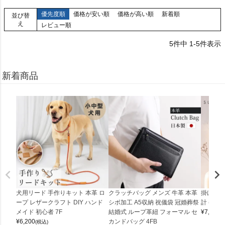
優先度順
価格が安い順
価格が高い順
新着順
並び替
え
レビュー順
5
件中
1
-
5
件表示
新着商品
犬用リード 手作りキット 本革 ロ
クラッチバッグ メンズ 牛革 本革
掛け時計
ープ レザークラフト DIY ハンド
シボ加工 A5収納 祝儀袋 冠婚葬祭
計 (0900
メイド 初心者 7F
結婚式 ループ革紐 フォーマル セ
¥
7,150
(
¥
6,200
カンドバッグ 4FB
(税込)