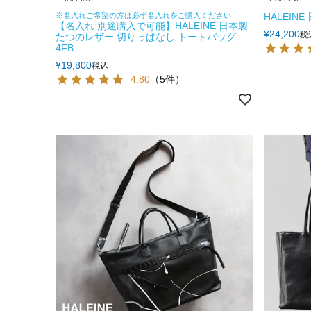
※名入れご希望の方は必ず名入れをご購入ください
HALEIN
【名入れ 別途購入で可能】HALEINE 日本製
¥
24,200
税
たつのレザー 切りっぱなし トートバッグ
4FB
¥
19,800
税込
4.80
（5件）