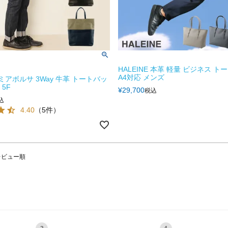
HALEINE 本革 軽量 ビジネス 
A4対応 メンズ
sa/ミアボルサ 3Way 牛革 トートバッ
 5F
¥
29,700
税込
込
4.40
（5件）
レビュー順