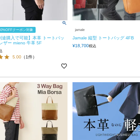
0%OFFクーポン対象
jamale
別途購入で可能】本革 トートバッ
Jamale 縦型 トートバッグ 4FB
ザー mieno 牛革 5F
¥
18,700
税込
込
5.00
（1件）