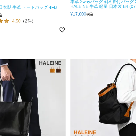
本革 2wayバッグ 斜め掛けバッグ 2
HALEINE 牛革 軽量 日本製 B4 (070
E 日本製 牛革 トートバッグ 4FB
¥
17,600
税込
込
4.50
（2件）