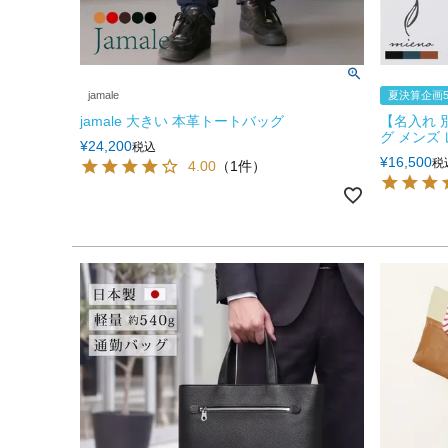
jamale
夏決算企画5
jamale 大きい 本革トートバッグ
【名入れ 
グ メンズ レ
¥
24,200
税込
¥
16,500
税
4.00
（1件）