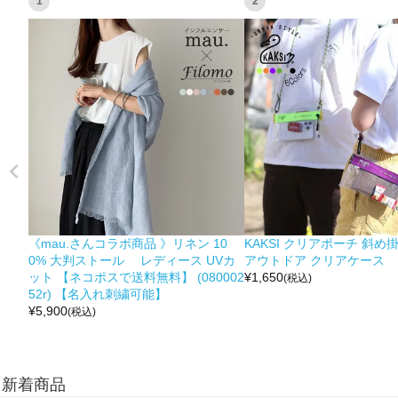
1
2
《mau.さんコラボ商品 》リネン 10
KAKSI クリアポーチ 斜め
0% 大判ストール レディース UVカ
アウトドア クリアケース
ット 【ネコポスで送料無料】 (080002
¥
1,650
(税込)
52r) 【名入れ刺繍可能】
¥
5,900
(税込)
新着商品