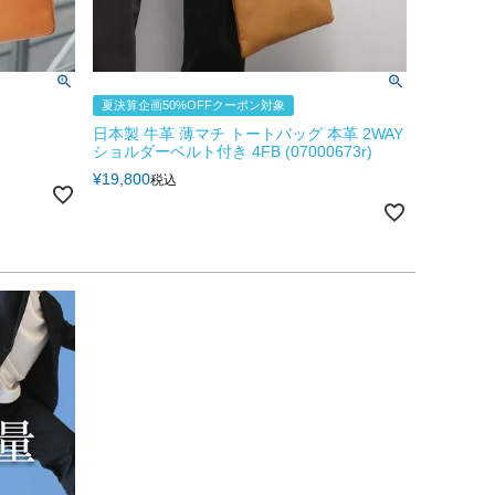
夏決算企画50%OFFクーポン対象
日本製 牛革 薄マチ トートバッグ 本革 2WAY
ショルダーベルト付き 4FB (07000673r)
¥
19,800
税込