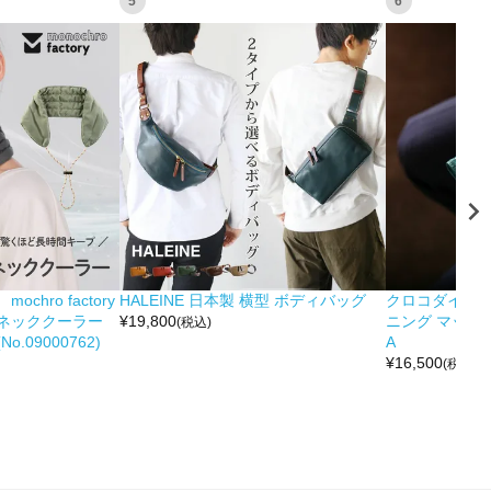
5
6
hro factory
HALEINE 日本製 横型 ボディバッグ
クロコダイル 
ネッククーラー
¥
19,800
ニング マット 
(税込)
.09000762)
A
¥
16,500
(税込)