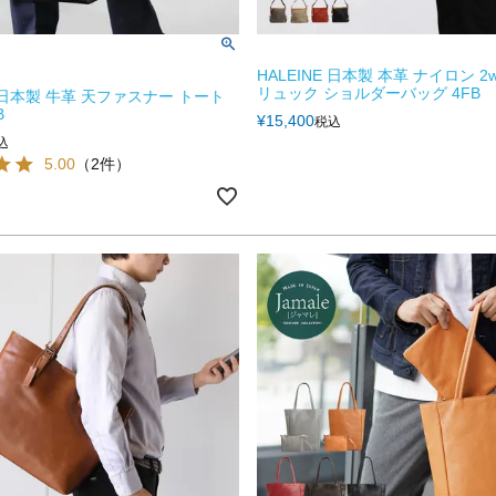
HALEINE 日本製 本革 ナイロン 2
リュック ショルダーバッグ 4FB
E 日本製 牛革 天ファスナー トート
B
¥
15,400
税込
込
5.00
（2件）