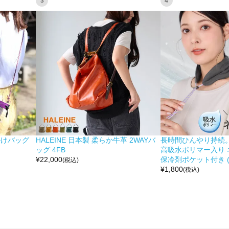
3
4
掛けバッグ
HALEINE 日本製 柔らか牛革 2WAYバ
長時間ひんやり持続。 moc
ッグ 4FB
高吸水ポリマー入り 
¥
22,000
保冷剤ポケット付き (No
(税込)
¥
1,800
(税込)