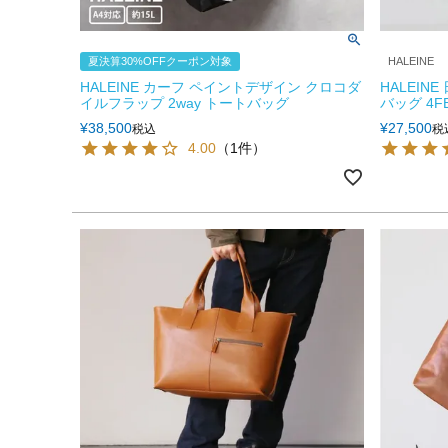
夏決算30%OFFクーポン対象
HALEINE
HALEINE カーフ ペイントデザイン クロコダ
HALEIN
イルフラップ 2way トートバッグ
バッグ 4F
¥
38,500
¥
27,500
税込
税
4.00
（1件）