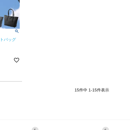
トートバッグ
15
件中
1
-
15
件表示