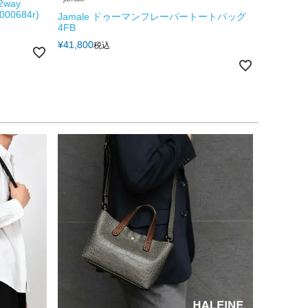
way
00684r)
Jamale ドゥーマンフレーバートートバッグ
4FB
¥
41,800
税込