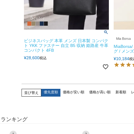
Mia Borsa
ビジネスバッグ 本革 メンズ 日本製 コンパク
ト YKK ファスナー 自立 B5 収納 姫路産 牛革
MiaBor
コンパクト 4FB
グ / メンズ
¥
28,600
税込
¥
10,184
税
優先度順
価格が安い順
価格が高い順
新着順
並び替え
ランキング