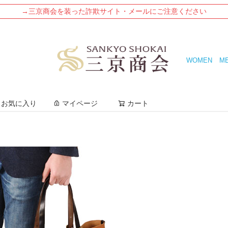
→三京商会を装った詐欺サイト・メールにご注意ください
WOMEN
M
検索
お気に入り
マイページ
カート