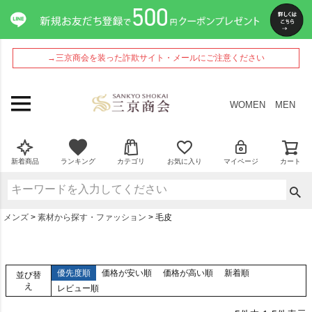
→三京商会を装った詐欺サイト・メールにご注意ください
WOMEN
MEN
新着商品
ランキング
カテゴリ
お気に入り
マイページ
カート
メンズ
素材から探す・ファッション
毛皮
優先度順
価格が安い順
価格が高い順
新着順
並び替
え
レビュー順