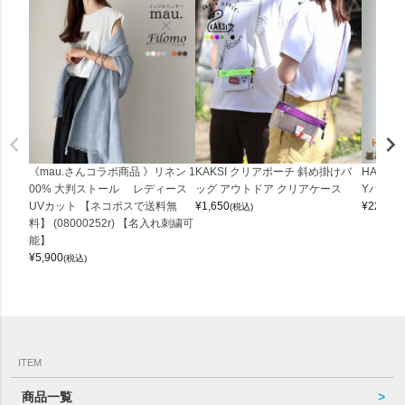
《mau.さんコラボ商品 》リネン 1
KAKSI クリアポーチ 斜め掛けバ
HALEI
00% 大判ストール レディース
ッグ アウトドア クリアケース
Yバッグ 
UVカット 【ネコポスで送料無
¥
1,650
¥
22,000
(税込)
料】 (08000252r) 【名入れ刺繍可
能】
¥
5,900
(税込)
ITEM
商品一覧