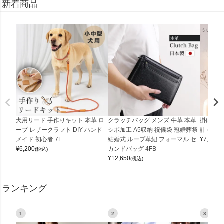
新着商品
犬用リード 手作りキット 本革 ロ
クラッチバッグ メンズ 牛革 本革
掛け時計
ープ レザークラフト DIY ハンド
シボ加工 A5収納 祝儀袋 冠婚葬祭
計 (0900
メイド 初心者 7F
結婚式 ループ革紐 フォーマル セ
¥
7,150
(
¥
6,200
カンドバッグ 4FB
(税込)
¥
12,650
(税込)
ランキング
1
2
3