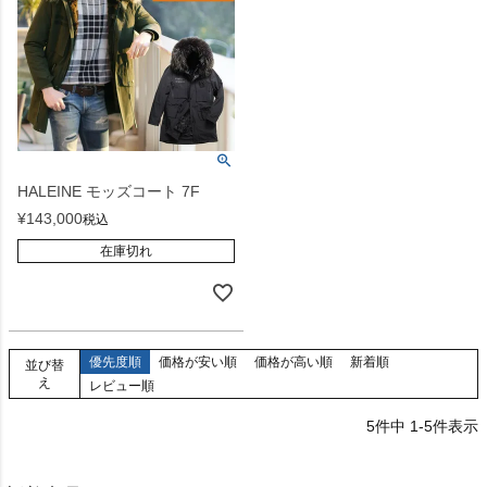
HALEINE モッズコート 7F
¥
143,000
税込
在庫切れ
優先度順
価格が安い順
価格が高い順
新着順
並び替
え
レビュー順
5
件中
1
-
5
件表示