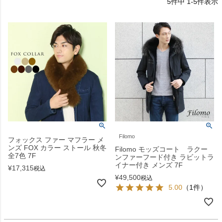
5
件中
1
-
5
件表示
Filomo
フォックス ファー マフラー メ
ンズ FOX カラー ストール 秋冬
Filomo モッズコート ラクー
全7色 7F
ンファーフード付き ラビットラ
イナー付き メンズ 7F
¥
17,315
税込
¥
49,500
税込
5.00
（1件）