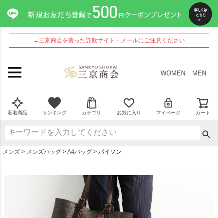
→三京商会を装った詐欺サイト・メールにご注意ください
WOMEN
MEN
新着商品
ランキング
カテゴリ
お気に入り
マイページ
カート
メンズ
メンズバッグ
A4バッグ
パイソン