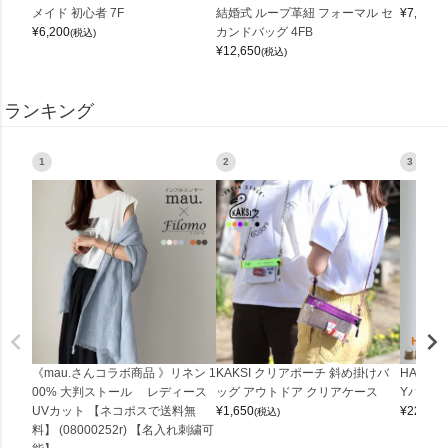
メイド 初心者 7F
結婚式 ループ革紐 フォーマル セ
¥
7,150
(
¥
6,200
カンドバッグ 4FB
(税込)
¥
12,650
(税込)
ランキング
1
2
3
《mau.さんコラボ商品 》リネン 1
KAKSI クリアポーチ 斜め掛けバ
HALEI
00% 大判ストール レディース
ッグ アウトドア クリアケース
Yバッグ 
UVカット 【ネコポスで送料無
¥
1,650
¥
22,000
(税込)
料】 (08000252r) 【名入れ刺繍可