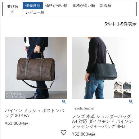
優先度順
価格が安い順
価格が高い順
新着順
並び替
え
レビュー順
5
件中
1
-
5
件表示
exotic leather
パイソン メッシュ ボストンバ
ッグ 30 4FA
メンズ 本革 ショルダーバッグ
A4 対応 ダイヤモンド パイソン
¥
63,800
税込
メッセンジャーバッグ 4FB
¥
52,800
税込