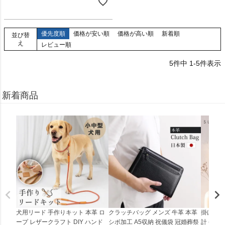
優先度順
価格が安い順
価格が高い順
新着順
並び替
え
レビュー順
5
件中
1
-
5
件表示
新着商品
犬用リード 手作りキット 本革 ロ
クラッチバッグ メンズ 牛革 本革
掛け時計
ープ レザークラフト DIY ハンド
シボ加工 A5収納 祝儀袋 冠婚葬祭
計 (0900