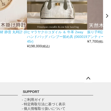
 静音 丸時計 (0
ヒマラヤクロコダイル ＆ 牛革 2way
振り子時計 木製
ハンドバッグ バンブー留め具 (060019
アンティーク調 (0
45r)
¥
7,700
(税込)
¥
198,000
(税込)
ペー
ジト
SUPPORT
ップ
へ
- ご利用ガイド
- 特定商取引法に基づく表示
- 個人情報取り扱いについて