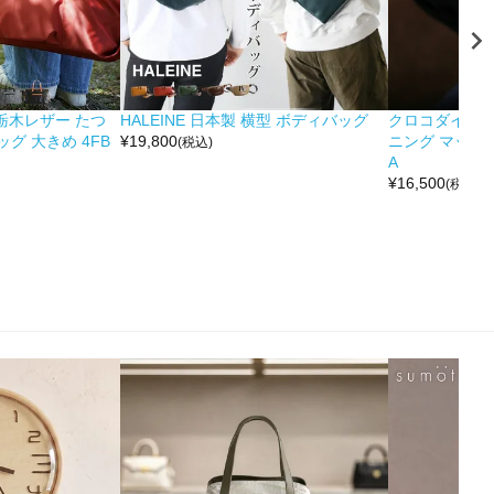
&栃木レザー たつ
HALEINE 日本製 横型 ボディバッグ
クロコダイル 
グ 大きめ 4FB
¥
19,800
ニング マット 
(税込)
A
¥
16,500
(税込)