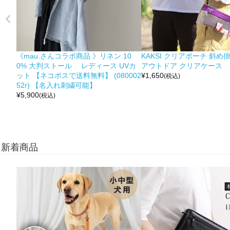
《mau.さんコラボ商品 》リネン 10
KAKSI クリアポーチ 斜め
0% 大判ストール レディース UVカ
アウトドア クリアケース
ット 【ネコポスで送料無料】 (080002
¥
1,650
(税込)
52r) 【名入れ刺繍可能】
¥
5,900
(税込)
新着商品