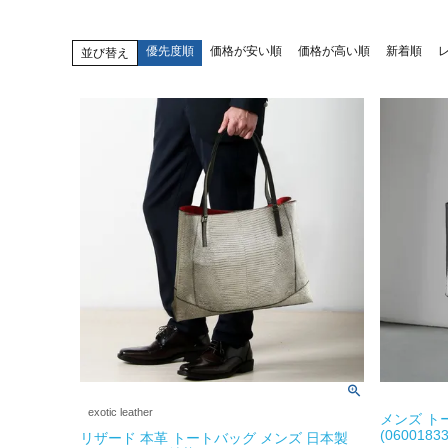
優先度順
価格が安い順
価格が高い順
新着順
並び替え
exotic leather
メンズ ト
(06001833
リザード 本革 トートバッグ メンズ 日本製