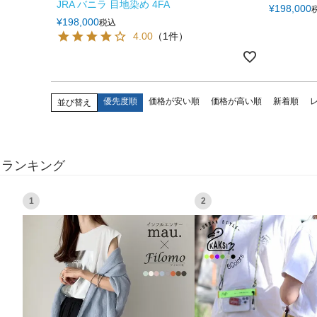
JRA バニラ 目地染め 4FA
¥
198,000
¥
198,000
税込
4.00
（1件）
優先度順
価格が安い順
価格が高い順
新着順
並び替え
ランキング
1
2