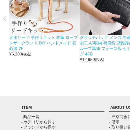
犬用リード 手作りキット 本革 ロープ
クラッチバッグ メンズ 牛革
レザークラフト DIY ハンドメイド 初
加工 A5収納 祝儀袋 冠婚葬
心者 7F
ループ革紐 フォーマル セ
¥
6,200
グ 4FB
(税込)
¥
12,650
(税込)
ITEM
ABOUT U
- 商品一覧
- 三京商会
- カテゴリから探す
- 沿革
- ブランドから探す
- 取り扱い