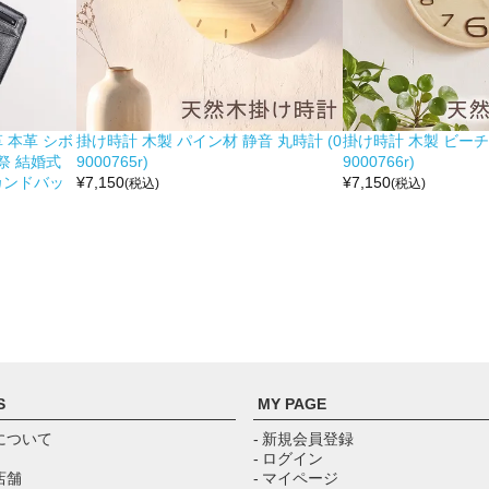
 本革 シボ
掛け時計 木製 パイン材 静音 丸時計 (0
掛け時計 木製 ビーチ材
祭 結婚式
9000765r)
9000766r)
カンドバッ
¥
7,150
¥
7,150
(税込)
(税込)
S
MY PAGE
について
- 新規会員登録
- ログイン
店舗
- マイページ