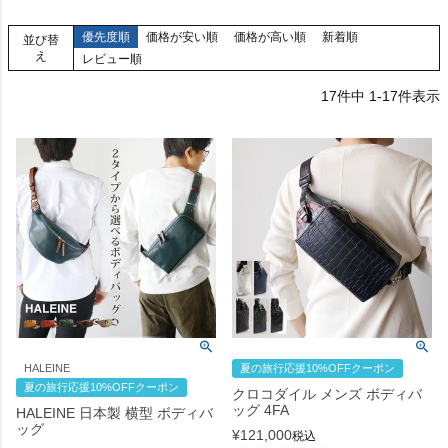
優先度順
価格が安い順
価格が高い順
新着順
並び替
え
レビュー順
17
件中
1
-
17
件表示
HALEINE
夏の旅行応援10%OFFクーポン
夏の旅行応援10%OFFクーポン
クロコダイル メンズ ボディバ
ッグ 4FA
HALEINE 日本製 横型 ボディバ
ッグ
¥
121,000
税込