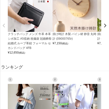
クラッチバッグ メンズ 牛革 本革
掛け時計 木製 パイン材 静音 丸時
掛け時計
シボ加工 A5収納 祝儀袋 冠婚葬祭
計 (09000765r)
計 (0900
結婚式 ループ革紐 フォーマル セ
¥
7,150
¥
7,150
(税込)
(
カンドバッグ 4FB
¥
12,650
(税込)
ランキング
1
2
3