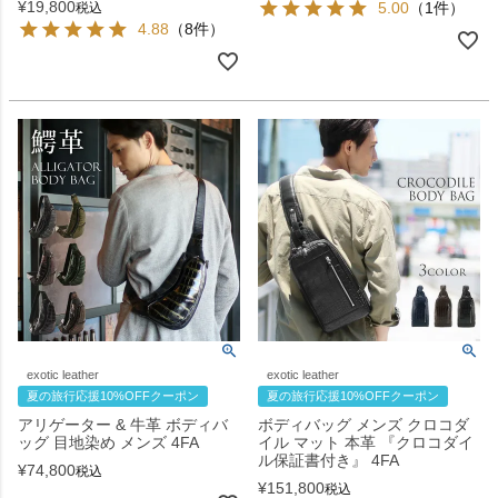
¥
19,800
5.00
（1件）
税込
4.88
（8件）
exotic leather
exotic leather
夏の旅行応援10%OFFクーポン
夏の旅行応援10%OFFクーポン
アリゲーター & 牛革 ボディバ
ボディバッグ メンズ クロコダ
ッグ 目地染め メンズ 4FA
イル マット 本革 『クロコダイ
ル保証書付き』 4FA
¥
74,800
税込
¥
151,800
税込