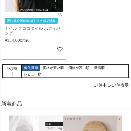
夏決算企画50%OFFクーポン対象
ナイル クロコダイル ボディバ
ッグ
¥
154,000
税込
優先度順
価格が安い順
価格が高い順
新着順
並び替
え
レビュー順
17
件中
1
-
17
件表示
新着商品