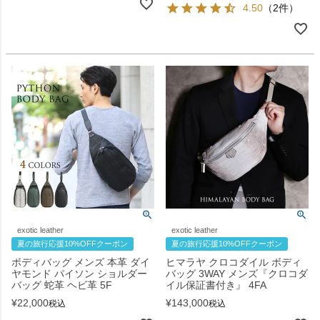
4.50
（2件）
exotic leather
exotic leather
夏の旅行応援10%OFFクーポン
夏の旅行応援10%OFFクーポン
ボディバッグ メンズ 本革 ダイ
ヒマラヤ クロコダイル ボディ
ヤモンド パイソン ショルダー
バッグ 3WAY メンズ『クロコダ
バッグ 蛇革 ヘビ革 5F
イル保証書付き』 4FA
¥
22,000
¥
143,000
税込
税込