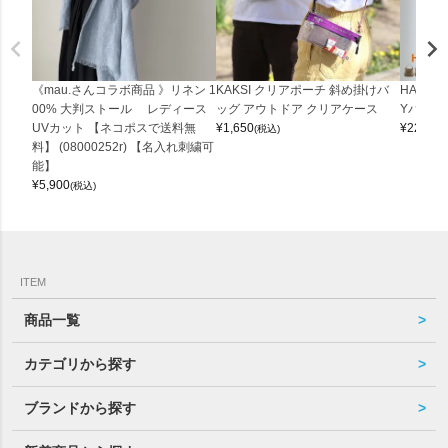
《mau.さんコラボ商品 》リネン 1
KAKSI クリアポーチ 斜め掛けバ
HALEI
00% 大判ストール レディース
ッグ アウトドア クリアケース
Yバッグ 
UVカット 【ネコポスで送料無
¥
1,650
¥
22,000
(税込)
料】 (08000252r) 【名入れ刺繍可
能】
¥
5,900
(税込)
ITEM
商品一覧
カテゴリから探す
ブランドから探す