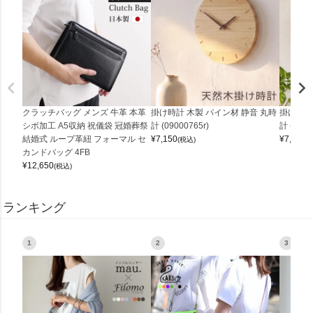
クラッチバッグ メンズ 牛革 本革
掛け時計 木製 パイン材 静音 丸時
掛け時計
シボ加工 A5収納 祝儀袋 冠婚葬祭
計 (09000765r)
計 (0900
結婚式 ループ革紐 フォーマル セ
¥
7,150
¥
7,150
(税込)
(
カンドバッグ 4FB
¥
12,650
(税込)
ランキング
1
2
3