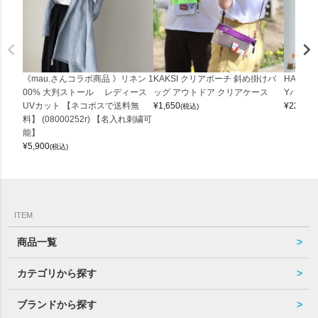
《mau.さんコラボ商品 》リネン 1
KAKSI クリアポーチ 斜め掛けバ
HALEI
00% 大判ストール レディース
ッグ アウトドア クリアケース
Yバッグ 
UVカット 【ネコポスで送料無
¥
1,650
¥
22,000
(税込)
料】 (08000252r) 【名入れ刺繍可
能】
¥
5,900
(税込)
ITEM
商品一覧
カテゴリから探す
ブランドから探す