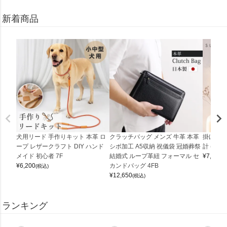
新着商品
犬用リード 手作りキット 本革 ロ
クラッチバッグ メンズ 牛革 本革
掛け時計
ープ レザークラフト DIY ハンド
シボ加工 A5収納 祝儀袋 冠婚葬祭
計 (0900
メイド 初心者 7F
結婚式 ループ革紐 フォーマル セ
¥
7,150
(
¥
6,200
カンドバッグ 4FB
(税込)
¥
12,650
(税込)
ランキング