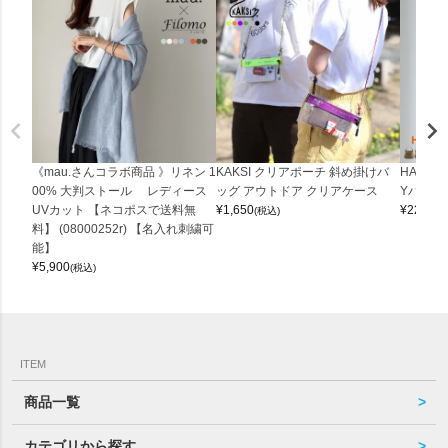
《mau.さんコラボ商品 》リネン 1
KAKSI クリアポーチ 斜め掛けバ
HALEI
00% 大判ストール レディース
ッグ アウトドア クリアケース
Yバッグ 
UVカット 【ネコポスで送料無
¥
1,650
¥
22,000
(税込)
料】 (08000252r) 【名入れ刺繍可
能】
¥
5,900
(税込)
ITEM
商品一覧
カテゴリから探す