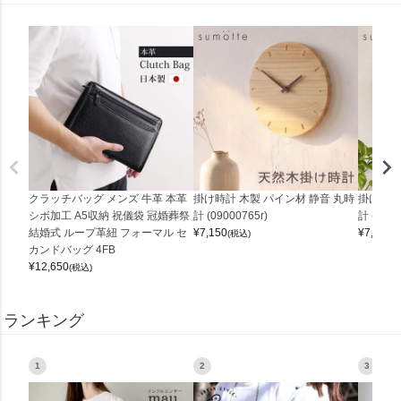
クラッチバッグ メンズ 牛革 本革
掛け時計 木製 パイン材 静音 丸時
掛け時計
シボ加工 A5収納 祝儀袋 冠婚葬祭
計 (09000765r)
計 (0900
結婚式 ループ革紐 フォーマル セ
¥
7,150
¥
7,150
(税込)
(
カンドバッグ 4FB
¥
12,650
(税込)
ランキング
1
2
3