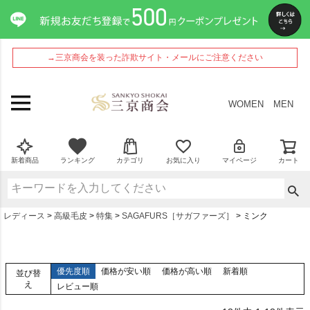
→三京商会を装った詐欺サイト・メールにご注意ください
WOMEN
MEN
新着商品
ランキング
カテゴリ
お気に入り
マイページ
カート
レディース
高級毛皮
特集
SAGAFURS［サガファーズ］
ミンク
優先度順
価格が安い順
価格が高い順
新着順
並び替
え
レビュー順