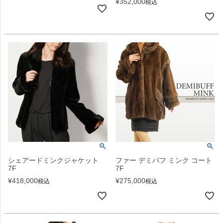
¥
352,000
税込
シェアードミンクジャケット
ファー デミバフ ミンク コート
7F
7F
¥
418,000
¥
275,000
税込
税込