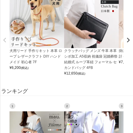
犬用リード 手作りキット 本革 ロ
クラッチバッグ メンズ 牛革 本革
掛け時計
ープ レザークラフト DIY ハンド
シボ加工 A5収納 祝儀袋 冠婚葬祭
計 (0900
メイド 初心者 7F
結婚式 ループ革紐 フォーマル セ
¥
7,150
(
¥
6,200
カンドバッグ 4FB
(税込)
¥
12,650
(税込)
ランキング
1
2
3