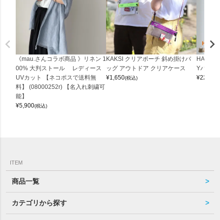
《mau.さんコラボ商品 》リネン 1
KAKSI クリアポーチ 斜め掛けバ
HALEI
00% 大判ストール レディース
ッグ アウトドア クリアケース
Yバッグ 
UVカット 【ネコポスで送料無
¥
1,650
¥
22,000
(税込)
料】 (08000252r) 【名入れ刺繍可
能】
¥
5,900
(税込)
ITEM
商品一覧
カテゴリから探す