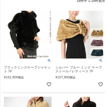
18
件中
1
-
18
件表示
ブラックミンクケープジャケッ
シルバー ブルー ミンク ケープ
ト 7F
ストール / レディース 7F
¥
162,800
¥
107,800
税込
税込