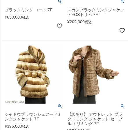
ブラックミンク コート 7F
スカンブラックミンクジャケッ
トFOXトリム 7F
¥
638,000
税込
¥
209,000
税込
シャドウブラウンシェアードミ
【訳あり】 アウトレット プラ
ンクジャケット 7F
クトミンク ジャケット セーブ
ル トリミング 7F
¥
396,000
税込