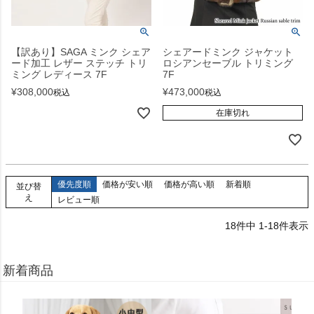
【訳あり】SAGA ミンク シェア
シェアードミンク ジャケット
ード加工 レザー ステッチ トリ
ロシアンセーブル トリミング
ミング レディース 7F
7F
¥
308,000
¥
473,000
税込
税込
在庫切れ
優先度順
価格が安い順
価格が高い順
新着順
並び替
え
レビュー順
18
件中
1
-
18
件表示
新着商品