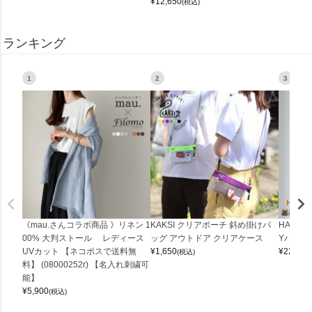
¥
12,650
(税込)
ランキング
1
2
3
《mau.さんコラボ商品 》リネン 1
KAKSI クリアポーチ 斜め掛けバ
HALEI
00% 大判ストール レディース
ッグ アウトドア クリアケース
Yバッグ 
UVカット 【ネコポスで送料無
¥
1,650
¥
22,000
(税込)
料】 (08000252r) 【名入れ刺繍可
能】
¥
5,900
(税込)