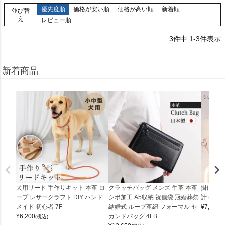
優先度順
価格が安い順
価格が高い順
新着順
並び替
え
レビュー順
3
件中
1
-
3
件表示
新着商品
犬用リード 手作りキット 本革 ロ
クラッチバッグ メンズ 牛革 本革
掛け時計
ープ レザークラフト DIY ハンド
シボ加工 A5収納 祝儀袋 冠婚葬祭
計 (0900
メイド 初心者 7F
結婚式 ループ革紐 フォーマル セ
¥
7,150
(
¥
6,200
カンドバッグ 4FB
(税込)