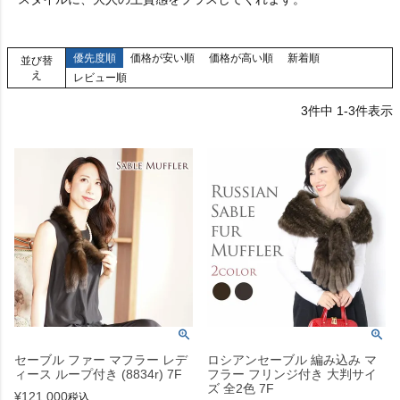
優先度順
価格が安い順
価格が高い順
新着順
並び替
え
レビュー順
3
件中
1
-
3
件表示
セーブル ファー マフラー レデ
ロシアンセーブル 編み込み マ
ィース ループ付き (8834r) 7F
フラー フリンジ付き 大判サイ
ズ 全2色 7F
¥
121,000
税込