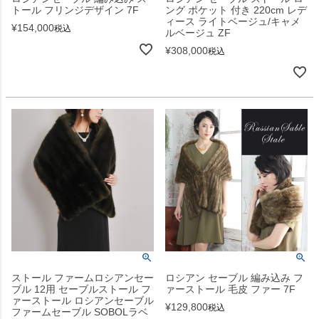
トール フリンジデザイン 7F
ング ポケット 付き 220cm レデ
ィース ライトベージュ/キャメ
¥
154,000
税込
ルベージュ ZF
¥
308,000
税込
ストール ファームロシアンセー
ロシアン セーブル 編み込み フ
ブル 12用 セーブルストール フ
ァーストール 毛皮 ファー 7F
ァーストール ロシアンセーブル
¥
129,800
税込
ファームセーブル SOBOLラベ