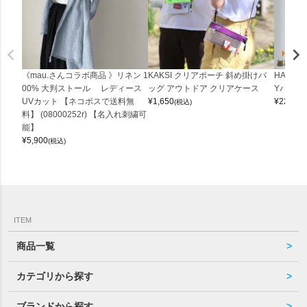
《mau.さんコラボ商品 》リネン 1
KAKSI クリアポーチ 斜め掛けバ
HALEI
00% 大判ストール レディース
ッグ アウトドア クリアケース
Yバッグ 
UVカット 【ネコポスで送料無
¥
1,650
¥
22,000
(税込)
料】 (08000252r) 【名入れ刺繍可
能】
¥
5,900
(税込)
ITEM
商品一覧
カテゴリから探す
ブランドから探す