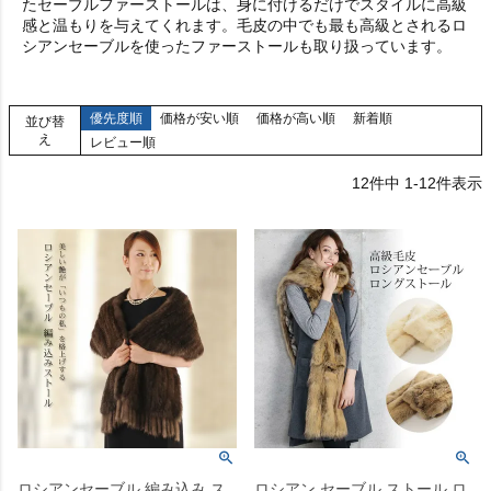
たセーブルファーストールは、身に付けるだけでスタイルに高級
感と温もりを与えてくれます。毛皮の中でも最も高級とされるロ
シアンセーブルを使ったファーストールも取り扱っています。
優先度順
価格が安い順
価格が高い順
新着順
並び替
え
レビュー順
12
件中
1
-
12
件表示
ロシアンセーブル 編み込み ス
ロシアン セーブル ストール ロ