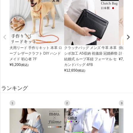
犬用リード 手作りキット 本革 ロ
クラッチバッグ メンズ 牛革 本革
掛け時計
ープ レザークラフト DIY ハンド
シボ加工 A5収納 祝儀袋 冠婚葬祭
計 (0900
メイド 初心者 7F
結婚式 ループ革紐 フォーマル セ
¥
7,150
(
¥
6,200
カンドバッグ 4FB
(税込)
¥
12,650
(税込)
ランキング
1
2
3