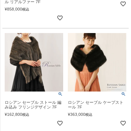
ル リアルファー 7F
¥
858,000
税込
ロシアン セーブル ストール 編
ロシアン セーブル ケープスト
み込み フリンジデザイン 7F
ール 7F
¥
162,800
¥
363,000
税込
税込