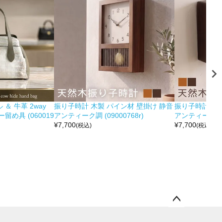
＆ 牛革 2way
振り子時計 木製 パイン材 壁掛け 静音
振り子時計 木製
め具 (060019
アンティーク調 (09000768r)
アンティーク調 (0
¥
7,700
¥
7,700
(税込)
(税込)
ペー
ジト