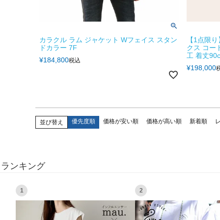
カラクル ラム ジャケット Wフェイス スタン
【1点限り
ドカラー 7F
クス コー
工 着丈90
¥
184,800
税込
¥
198,000
優先度順
価格が安い順
価格が高い順
新着順
並び替え
ランキング
1
2