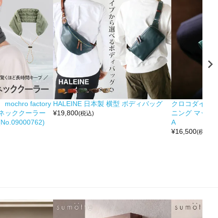
hro factory
HALEINE 日本製 横型 ボディバッグ
クロコダイル 
ネッククーラー
¥
19,800
ニング マット 
(税込)
.09000762)
A
¥
16,500
(税込)