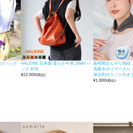
掛けバッグ
HALEINE 日本製 柔らか牛革 2WAYバ
長時間ひんやり持続。 moc
ッグ 4FB
高吸水ポリマー入り 
¥
22,000
保冷剤ポケット付き (No
(税込)
¥
1,800
(税込)