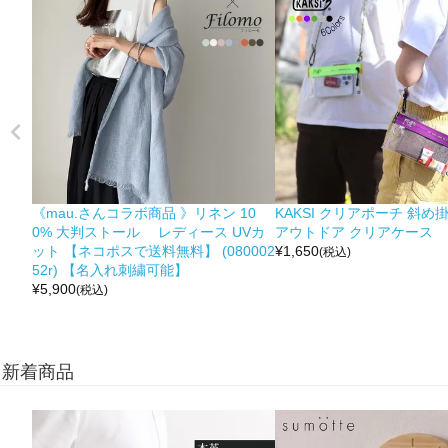
《mau.さんコラボ商品 》リネン 10
KAKSI クリアポーチ 斜め
0% 大判ストール レディース UVカ
アウトドア クリアケース
ット 【ネコポスで送料無料】 (080002
¥
1,650
(税込)
52r) 【名入れ刺繍可能】
¥
5,900
(税込)
新着商品