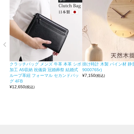
クラッチバッグ メンズ 牛革 本革 シボ
掛け時計 木製 パイン材 静音
加工 A5収納 祝儀袋 冠婚葬祭 結婚式
9000765r)
ループ革紐 フォーマル セカンドバッ
¥
7,150
(税込)
グ 4FB
¥
12,650
(税込)