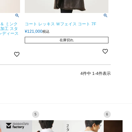
＆ ミンク
コート レッキス Ｗフェイス コート 7F
加工 スタ
¥
121,000
税込
 レディース
在庫切れ
4
件中
1
-
4
件表示
5
6