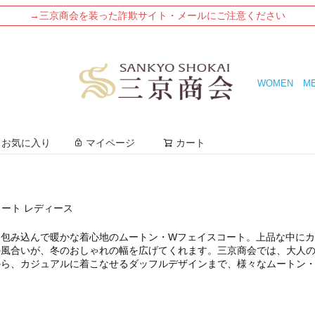
→三京商会を装った詐欺サイト・メールにご注意ください
WOMEN
M
検索
お気に入り
マイページ
カート
ート レディース
を包み込んで暖かな着心地の
ムートン・Wフェイスコート
。上品な中にカ
の風合いが、冬のおしゃれの幅を広げてくれます。三京商会では、大人
から、カジュアルに着こなせるダッフルデザインまで、様々な
ムートン
。