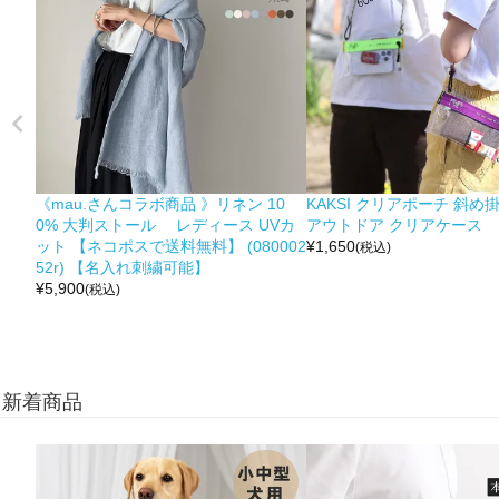
《mau.さんコラボ商品 》リネン 10
KAKSI クリアポーチ 斜め
0% 大判ストール レディース UVカ
アウトドア クリアケース
ット 【ネコポスで送料無料】 (080002
¥
1,650
(税込)
52r) 【名入れ刺繍可能】
¥
5,900
(税込)
新着商品