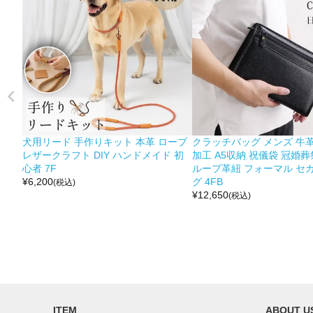
犬用リード 手作りキット 本革 ロープ
クラッチバッグ メンズ 牛革
レザークラフト DIY ハンドメイド 初
加工 A5収納 祝儀袋 冠婚葬
心者 7F
ループ革紐 フォーマル セ
¥
6,200
グ 4FB
(税込)
¥
12,650
(税込)
ITEM
ABOUT U