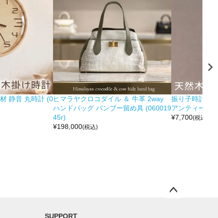
 静音 丸時計 (0
ヒマラヤクロコダイル ＆ 牛革 2way
振り子時計 木製
ハンドバッグ バンブー留め具 (060019
アンティーク調 (0
45r)
¥
7,700
(税込)
¥
198,000
(税込)
ペー
ジト
SUPPORT