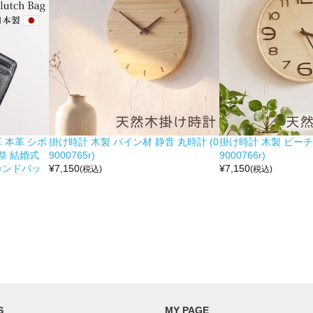
 本革 シボ
掛け時計 木製 パイン材 静音 丸時計 (0
掛け時計 木製 ビーチ材
祭 結婚式
9000765r)
9000766r)
カンドバッ
¥
7,150
¥
7,150
(税込)
(税込)
S
MY PAGE