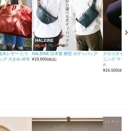
&栃木レザー たつ
HALEINE 日本製 横型 ボディバッグ
クロコダイル 
グ 大きめ 4FB
¥
19,800
ニング マット 
(税込)
A
¥
16,500
(税込)