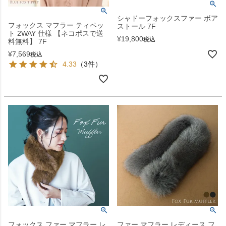
シャドーフォックスファー ボア
フォックス マフラー ティペッ
ストール 7F
ト 2WAY 仕様 【ネコポスで送
¥
19,800
税込
料無料】 7F
¥
7,569
税込
4.33
（3件）
フォックス ファー マフラー レ
ファー マフラー レディース フ