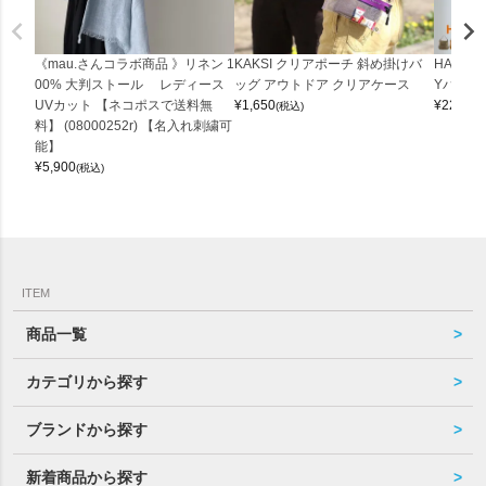
《mau.さんコラボ商品 》リネン 1
KAKSI クリアポーチ 斜め掛けバ
HALEI
00% 大判ストール レディース
ッグ アウトドア クリアケース
Yバッグ 
UVカット 【ネコポスで送料無
¥
1,650
¥
22,000
(税込)
料】 (08000252r) 【名入れ刺繍可
能】
¥
5,900
(税込)
ITEM
商品一覧
カテゴリから探す
ブランドから探す
新着商品から探す