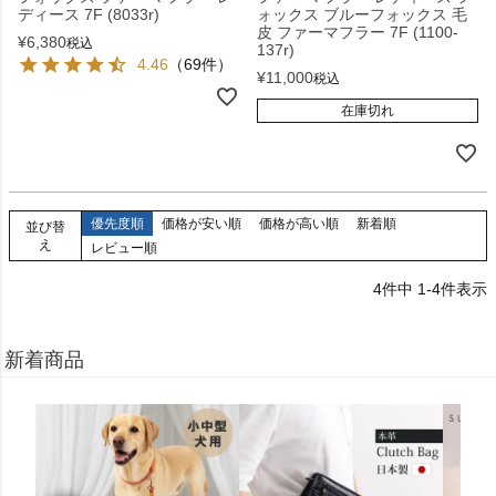
ディース 7F (8033r)
ォックス ブルーフォックス 毛
皮 ファーマフラー 7F (1100-
¥
6,380
税込
137r)
4.46
（69件）
¥
11,000
税込
在庫切れ
優先度順
価格が安い順
価格が高い順
新着順
並び替
え
レビュー順
4
件中
1
-
4
件表示
新着商品