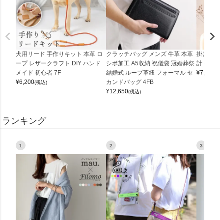
犬用リード 手作りキット 本革 ロ
クラッチバッグ メンズ 牛革 本革
掛け時計
ープ レザークラフト DIY ハンド
シボ加工 A5収納 祝儀袋 冠婚葬祭
計 (0900
メイド 初心者 7F
結婚式 ループ革紐 フォーマル セ
¥
7,150
(
¥
6,200
カンドバッグ 4FB
(税込)
¥
12,650
(税込)
ランキング
1
2
3