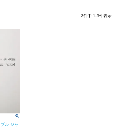
3
件中
1
-
3
件表示
ブル ジャ