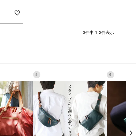
3
件中
1
-
3
件表示
5
6