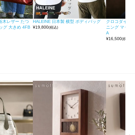
&栃木レザー たつ
HALEINE 日本製 横型 ボディバッグ
クロコダイル 
グ 大きめ 4FB
¥
19,800
ニング マット 
(税込)
A
¥
16,500
(税込)