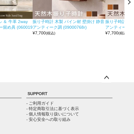
＆ 牛革 2way
振り子時計 木製 パイン材 壁掛け 静音
振り子時計 木製
め具 (060019
アンティーク調 (09000768r)
アンティーク調 (0
¥
7,700
¥
7,700
(税込)
(税込)
ペー
ジト
SUPPORT
ップ
へ
- ご利用ガイド
- 特定商取引法に基づく表示
- 個人情報取り扱いについて
- 安心安全への取り組み