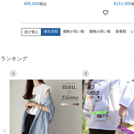
¥
85,800
¥
151,800
税込
優先度順
価格が安い順
価格が高い順
新着順
並び替え
ランキング
1
2