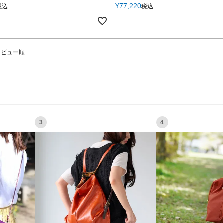
¥
77,220
税込
税込
レビュー順
3
4