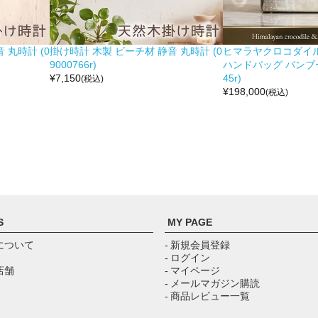
 丸時計 (0
掛け時計 木製 ビーチ材 静音 丸時計 (0
ヒマラヤクロコダイル 
9000766r)
ハンドバッグ バンブー留
¥
7,150
45r)
(税込)
¥
198,000
(税込)
S
MY PAGE
について
- 新規会員登録
- ログイン
店舗
- マイページ
- メールマガジン購読
- 商品レビュー一覧