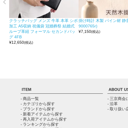
クラッチバッグ メンズ 牛革 本革 シボ
掛け時計 木製 パイン材 静音
加工 A5収納 祝儀袋 冠婚葬祭 結婚式
9000765r)
ループ革紐 フォーマル セカンドバッ
¥
7,150
(税込)
グ 4FB
¥
12,650
(税込)
ITEM
ABOUT U
- 商品一覧
- 三京商会
- カテゴリから探す
- 沿革
- ブランドから探す
- 取り扱い
- 新着アイテムから探す
- 再入荷アイテムから探す
- ランキングから探す